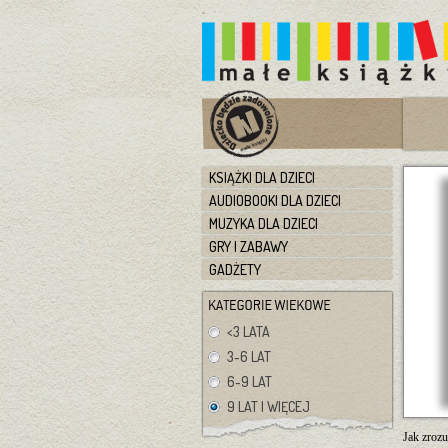
KSIĄŻKI DLA DZIECI
AUDIOBOOKI DLA DZIECI
MUZYKA DLA DZIECI
GRY I ZABAWY
GADŻETY
<3 LATA
3-6 LAT
6-9 LAT
9 LAT I WIĘCEJ
Jak zrozu