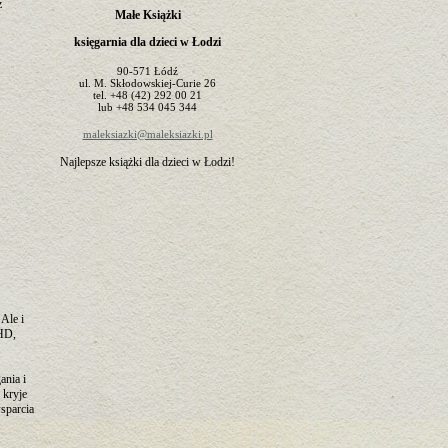
z
Małe Książki
księgarnia dla dzieci w Łodzi
90-571
Łódź
ul.
M. Skłodowskiej-Curie 26
tel.
+48 (42) 292 00 21
lub
+48 534 045 344
maleksiazki@maleksiazki.pl
Najlepsze książki dla dzieci w Łodzi!
Ale i
DHD,
ania i
 kryje
sparcia