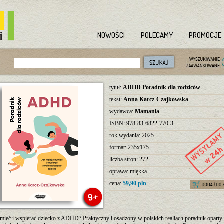
NOWOŚCI
POLECAMY
PROMOCJE
tytuł:
ADHD Poradnik dla rodziców
tekst:
Anna Karcz-Czajkowska
wydawca:
Mamania
ISBN: 978-83-6822-770-3
rok wydania: 2025
format: 235x175
liczba stron: 272
oprawa: miękka
cena:
59,90 pln
mieć i wspierać dziecko z ADHD? Praktyczny i osadzony w polskich realiach poradnik oparty