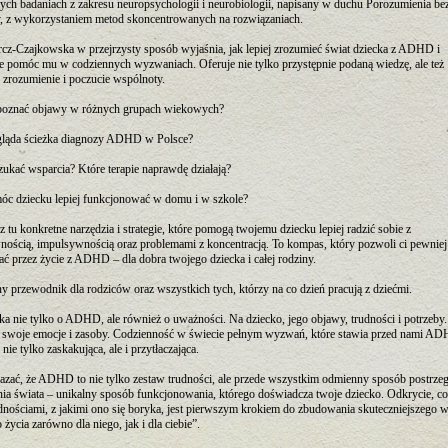
ch badaniach z zakresu neuropsychologii i neurobiologii, napisany w duchu Porozumienia be
, z wykorzystaniem metod skoncentrowanych na rozwiązaniach.
cz-Czajkowska w przejrzysty sposób wyjaśnia, jak lepiej zrozumieć świat dziecka z ADHD i
e pomóc mu w codziennych wyzwaniach. Oferuje nie tylko przystępnie podaną wiedzę, ale też
 zrozumienie i poczucie wspólnoty.
zpoznać objawy w różnych grupach wiekowych?
gląda ścieżka diagnozy ADHD w Polsce?
zukać wsparcia? Które terapie naprawdę działają?
móc dziecku lepiej funkcjonować w domu i w szkole?
z tu konkretne narzędzia i strategie, które pomogą twojemu dziecku lepiej radzić sobie z
nością, impulsywnością oraz problemami z koncentracją. To kompas, który pozwoli ci pewniej
 przez życie z ADHD – dla dobra twojego dziecka i całej rodziny.
y przewodnik dla rodziców oraz wszystkich tych, którzy na co dzień pracują z dziećmi.
ka nie tylko o ADHD, ale również o uważności. Na dziecko, jego objawy, trudności i potrzeby. 
e, swoje emocje i zasoby. Codzienność w świecie pełnym wyzwań, które stawia przed nami A
nie tylko zaskakująca, ale i przytłaczająca.
zać, że ADHD to nie tylko zestaw trudności, ale przede wszystkim odmienny sposób postrzeg
a świata – unikalny sposób funkcjonowania, którego doświadcza twoje dziecko. Odkrycie, co
udnościami, z jakimi ono się boryka, jest pierwszym krokiem do zbudowania skuteczniejszego w
o życia zarówno dla niego, jak i dla ciebie”.