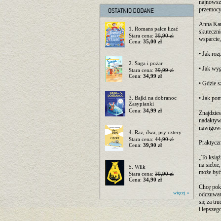
najnowszy
przemocy
Anna Kar
1. Romans palce lizać
skuteczni
Stara cena:
39,90 zł
wsparcie,
Cena:
35,00 zł
• Jak ro
2. Saga i pożar
• Jak wy
Stara cena:
39,99 zł
Cena:
34,99 zł
• Gdzie s
3. Bajki na dobranoc
• Jak po
Zasypianki
Cena:
34,99 zł
Znajdzies
nadaktyw
nawigować
4. Raz, dwa, psy cztery
Stara cena:
44,90 zł
Praktyczn
Cena:
39,90 zł
„To książ
na siebi
5. Wilk
może być 
Stara cena:
39,90 zł
Cena:
34,90 zł
Chcę poka
więcej »
odczuwani
się za tr
i lepszeg