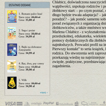
Chlabicz, doświadczona nauczyciel
wątpliwości, uspokaja rodziców i 
żłobkowy start: – po czym poznać, 
1. Romans palce lizać
długo będzie trwała adaptacja? – jak
Stara cena:
39,90 zł
poradzić? – jak pomóc samemu sobi
Cena:
35,00 zł
porad związanych z organizacją dni
żłobkowiczów, a także mnóstwo wspa
2. Saga i pożar
Marlena Chlabicz - z wykształcenia
Stara cena:
39,99 zł
przedszkolnej, edukatorka, wielolet
Cena:
34,99 zł
pomocy dydaktycznych dla żłobków,
najmłodszych. Prowadzi profil na 
3. Bajki na dobranoc
Pierwszy kontakt” to seria książek,
Zasypianki
rodzica. Do stworzenia serii zapros
Cena:
34,99 zł
przekazują wiedzę na najróżniejsze
zwięzłe, praktyczne, przedstawiaj
4. Raz, dwa, psy cztery
zagadnienia.
Stara cena:
44,90 zł
Cena:
39,90 zł
5. Wilk
Stara cena:
39,90 zł
Cena:
34,90 zł
więcej »