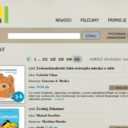
NOWOŚCI
POLECAMY
PROMOCJE
AT
tytuł A-Z
data dodania
cen
tytuł:
Zwierzocharakterki Jakie zwierzątko mieszka w tobie
tekst:
Gabriele Clima
ilustracje:
Giacomo A. Modica
cena:
39,90 pln
Czy jesteś lwiątkiem, zajęczynką, kociątkiem, a może małpiątkiem?Dzięki tej książce 
różne typy osobowości oraz towarzyszące im zachowania i emocje.Rozpoznając swój ch
nabierzesz pewności...
[więcej]
tytuł:
Zwolnij, Palomino!
tekst:
Michaël Escoffier
ilustracje:
Matthieu Maudet
cena:
34,90
27,90 pln