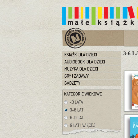
3-6 L
KSIĄŻKI DLA DZIECI
AUDIOBOOKI DLA DZIECI
MUZYKA DLA DZIECI
GRY I ZABAWY
GADŻETY
<3 LATA
3-6 LAT
6-9 LAT
9 LAT I WIĘCEJ