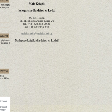
Małe Książki
 nie zdąży
esfornym
księgarnia dla dzieci w Łodzi
90-571
Łódź
ul.
M. Skłodowskiej-Curie 26
tel.
+48 (42) 292 00 21
lub
+48 534 045 344
maleksiazki@maleksiazki.pl
ż piętrowe
Najlepsze książki dla dzieci w Łodzi!
w pokoju z
a są
nych Słów