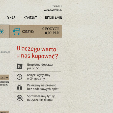
O NAS
KONTAKT
REGULAMIN
0 POZYCJI
0,00 PLN
a rosnąco
odkryjesz
arakter,