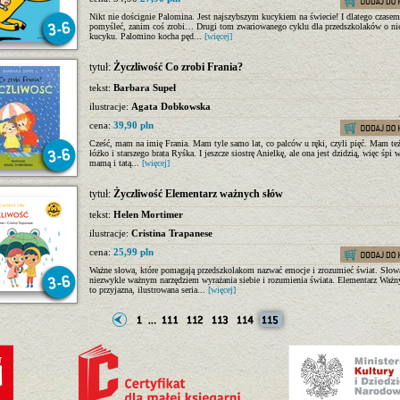
Nikt nie doścignie Palomina. Jest najszybszym kucykiem na świecie! I dlatego czasem
pomyśleć, zanim coś zrobi… Drugi tom zwariowanego cyklu dla przedszkolaków o ni
kucyku. Palomino kocha pęd...
[więcej]
tytuł:
Życzliwość Co zrobi Frania?
tekst:
Barbara Supeł
ilustracje:
Agata Dobkowska
cena:
39,90 pln
Cześć, mam na imię Frania. Mam tyle samo lat, co palców u ręki, czyli pięć. Mam te
łóżko i starszego brata Ryśka. I jeszcze siostrę Anielkę, ale ona jest dzidzią, więc śpi 
mamą i tatą...
[więcej]
tytuł:
Życzliwość Elementarz ważnych słów
tekst:
Helen Mortimer
ilustracje:
Cristina Trapanese
cena:
25,99 pln
Ważne słowa, które pomagają przedszkolakom nazwać emocje i zrozumieć świat. Słow
niezwykle ważnym narzędziem wyrażania siebie i rozumienia świata. Elementarz Waż
to przyjazna, ilustrowana seria...
[więcej]