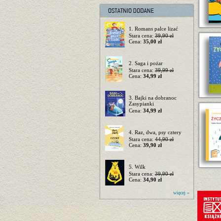
1. Romans palce lizać
Stara cena:
39,90 zł
Cena:
35,00 zł
2. Saga i pożar
Stara cena:
39,99 zł
Cena:
34,99 zł
3. Bajki na dobranoc
Zasypianki
Cena:
34,99 zł
4. Raz, dwa, psy cztery
Stara cena:
44,90 zł
Cena:
39,90 zł
5. Wilk
Stara cena:
39,90 zł
Cena:
34,90 zł
więcej »