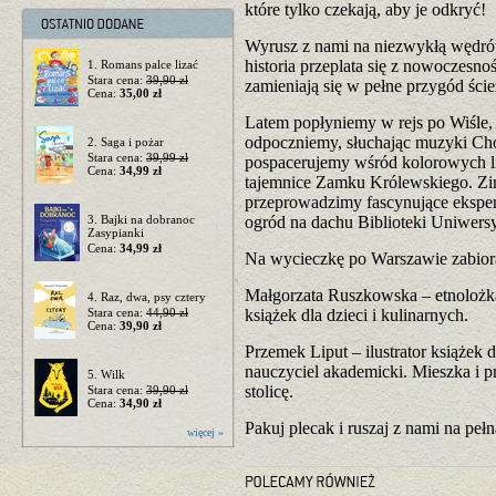
które tylko czekają, aby je odkryć!
Wyrusz z nami na niezwykłą wędrów
historia przeplata się z nowoczesno
1. Romans palce lizać
Stara cena:
39,90 zł
zamieniają się w pełne przygód śc
Cena:
35,00 zł
Latem popłyniemy w rejs po Wiśle,
odpoczniemy, słuchając muzyki Chop
2. Saga i pożar
Stara cena:
39,99 zł
pospacerujemy wśród kolorowych l
Cena:
34,99 zł
tajemnice Zamku Królewskiego. Zi
przeprowadzimy fascynujące eksper
3. Bajki na dobranoc
ogród na dachu Biblioteki Uniwersy
Zasypianki
Cena:
34,99 zł
Na wycieczkę po Warszawie zabior
Małgorzata Ruszkowska – etnolożk
4. Raz, dwa, psy cztery
Stara cena:
44,90 zł
książek dla dzieci i kulinarnych.
Cena:
39,90 zł
Przemek Liput – ilustrator książek
nauczyciel akademicki. Mieszka i 
5. Wilk
stolicę.
Stara cena:
39,90 zł
Cena:
34,90 zł
Pakuj plecak i ruszaj z nami na p
więcej »