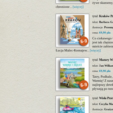
żywe skanseny,
chronione...
[więcej]
tytuł:
Kraków Pr
tekst:
Barbara G
ilustracje:
Przemy
cena:
69,90 pln
Co ciekawego 
jest tak chętn
mieście zabier
Łucja Malec-Kornajew...
[więcej]
tytuł:
Mazury War
tekst:
Jan Wilka
cena:
69,90 pln
Tatry, Podhal
Warmię! Z nasz
najlepszy dete
pływają po traw
tytuł:
Wisła Prze
tekst:
Cecylia Ma
ilustracje:
Grażyn