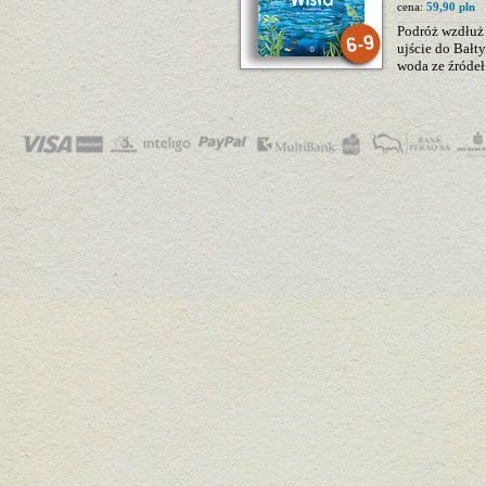
cena:
59,90 pln
Podróż wzdłuż r
ujście do Bałty
woda ze źródeł 