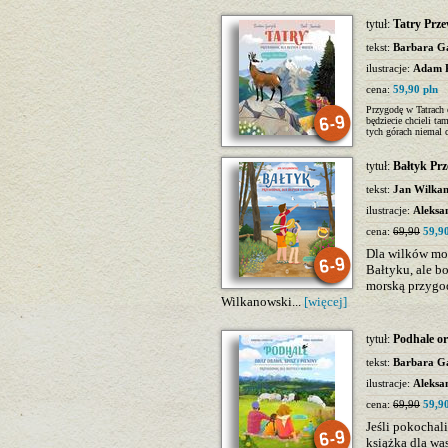
tytuł:
Tatry Prze
tekst:
Barbara G
ilustracje:
Adam P
cena:
59,90 pln
Przygodę w Tatrach c
będziecie chcieli t
tych górach niemal c
tytuł:
Bałtyk Prz
tekst:
Jan Wilka
ilustracje:
Aleksa
cena:
69,90
59,90
Dla wilków mor
Bałtyku, ale b
morską przygo
Wilkanowski...
[więcej]
tytuł:
Podhale or
tekst:
Barbara G
ilustracje:
Aleksa
cena:
69,90
59,90
Jeśli pokochal
książka dla wa