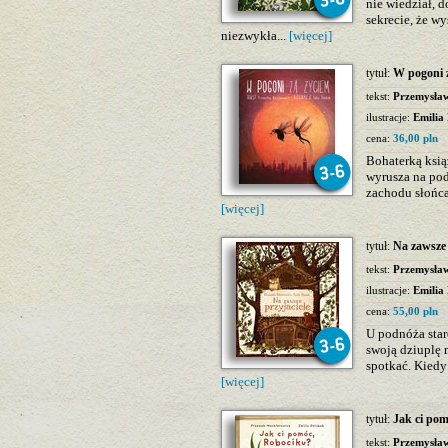
nie wiedział, 
sekrecie, że wy
niezwykła...
[więcej]
tytuł:
W pogoni 
tekst:
Przemysła
ilustracje:
Emilia
cena:
36,00 pln
Bohaterką książ
wyrusza na pod
zachodu słońca
[więcej]
tytuł:
Na zawsze 
tekst:
Przemysła
ilustracje:
Emilia
cena:
55,00 pln
U podnóża star
swoją dziuplę m
spotkać. Kiedy
[więcej]
tytuł:
Jak ci po
tekst:
Przemysła