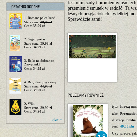
Jest nim czuły i promienny uśmiech,
przemienić smutek w radość. Ta wzr
leśnych przyjaciołach i wielkiej m
1. Romans palce lizać
Sprawdźcie sami!
Stara cena:
39,90 zł
Cena:
35,00 zł
2. Saga i pożar
Stara cena:
39,99 zł
Cena:
34,99 zł
3. Bajki na dobranoc
Zasypianki
Cena:
34,99 zł
4. Raz, dwa, psy cztery
Stara cena:
44,90 zł
Cena:
39,90 zł
5. Wilk
tytuł:
Proszę mni
Stara cena:
39,90 zł
Cena:
34,90 zł
tekst:
Przemysła
więcej »
ilustracje:
Emilia
cena:
49,00 pln
Czy wiecie, ja