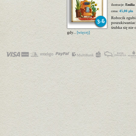
ilustracje:
Emilia
cena:
45,00 pln
Robocik zgubił
poszukiwaniach
śrubka się nie 
gdy...
[więcej]