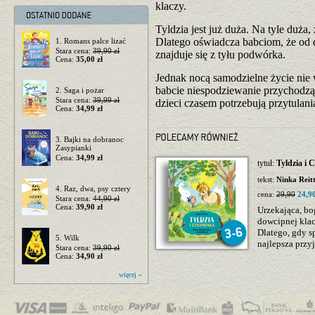
klaczy.
Tyldzia jest już duża. Na tyle duża
Dlatego oświadcza babciom, że od 
1. Romans palce lizać
Stara cena:
39,90 zł
znajduje się z tyłu podwórka.
Cena:
35,00 zł
Jednak nocą samodzielne życie nie w
babcie niespodziewanie przychodz
2. Saga i pożar
Stara cena:
39,99 zł
dzieci czasem potrzebują przytulani
Cena:
34,99 zł
3. Bajki na dobranoc
Zasypianki
Cena:
34,99 zł
tytuł:
Tyldzia i
tekst:
Ninka Reit
4. Raz, dwa, psy cztery
cena:
29,90
24,90
Stara cena:
44,90 zł
Cena:
39,90 zł
Urzekająca, bo
dowcipnej klac
Dlatego, gdy s
5. Wilk
najlepsza przyj
Stara cena:
39,90 zł
Cena:
34,90 zł
więcej »