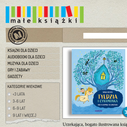
KSIĄŻKI DLA DZIECI
AUDIOBOOKI DLA DZIECI
MUZYKA DLA DZIECI
GRY I ZABAWY
GADŻETY
<3 LATA
3-6 LAT
6-9 LAT
9 LAT I WIĘCEJ
Urzekająca, bogato ilustrowana ksi