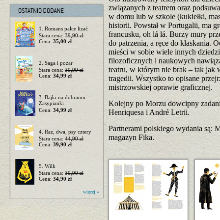
związanych z teatrem oraz podsuwa
w domu lub w szkole (kukiełki, maski
historii. Powstał w Portugalii, ma 
1. Romans palce lizać
francusku, oh lá lá. Burzy mury pr
Stara cena:
39,90 zł
Cena:
35,00 zł
do patrzenia, a ręce do klaskania. O
mieści w sobie wiele innych dziedzi
filozoficznych i naukowych nawiąz
2. Saga i pożar
teatru, w którym nie brak – tak ja
Stara cena:
39,99 zł
Cena:
34,99 zł
tragedii. Wszystko to opisane prze
mistrzowskiej oprawie graficznej.
3. Bajki na dobranoc
Kolejny po Morzu dowcipny zadania
Zasypianki
Cena:
34,99 zł
Henriquesa i André Letrii.
Partnerami polskiego wydania są: M
4. Raz, dwa, psy cztery
magazyn Fika.
Stara cena:
44,90 zł
Cena:
39,90 zł
5. Wilk
Stara cena:
39,90 zł
Cena:
34,90 zł
więcej »