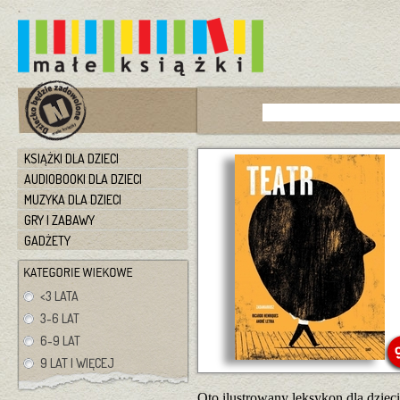
KSIĄŻKI DLA DZIECI
AUDIOBOOKI DLA DZIECI
MUZYKA DLA DZIECI
GRY I ZABAWY
GADŻETY
<3 LATA
3-6 LAT
6-9 LAT
9 LAT I WIĘCEJ
Oto ilustrowany leksykon dla dzieci