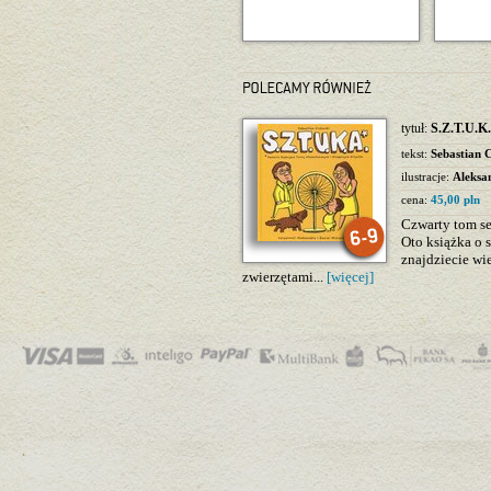
tytuł:
S.Z.T.U.K
tekst:
Sebastian 
ilustracje:
Aleksan
cena:
45,00 pln
Czwarty tom se
Oto książka o 
znajdziecie wi
zwierzętami...
[więcej]