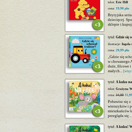
tekst:
Eric Hill
cena:
19,90 pln
Brytyjska seria
dziecięcej. Sp
sklepie i kupu
tytuł:
Gdzie się 
ilustracje:
Ingela 
cena:
29,99 pln
„Gdzie się sch
w chowanego A
duże, filcowe i
małych...
[więc
tytuł:
A kuku na 
tekst:
Grażyna Wa
cena:
34,99
31,99
Pobawisz się 
wierszyków i p
mieszkańców łąk
przegląda się..
tytuł:
A kuku! W 