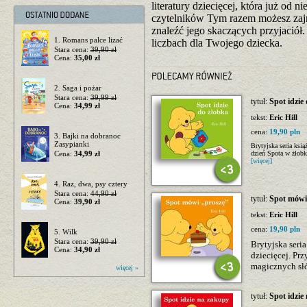
literatury dziecięcej, która już od
czytelników Tym razem możesz zajr
znaleźć jego skaczących przyjaciół
1. Romans palce lizać
liczbach dla Twojego dziecka.
Stara cena:
39,90 zł
Cena:
35,00 zł
2. Saga i pożar
Stara cena:
39,99 zł
tytuł:
Spot idzie
Cena:
34,99 zł
tekst:
Eric Hill
cena:
19,90 pln
3. Bajki na dobranoc
Zasypianki
Brytyjska seria ksią
Cena:
34,99 zł
dzień Spota w żłobk
[więcej]
4. Raz, dwa, psy cztery
Stara cena:
44,90 zł
tytuł:
Spot mówi
Cena:
39,90 zł
tekst:
Eric Hill
cena:
19,90 pln
5. Wilk
Stara cena:
39,90 zł
Brytyjska seria
Cena:
34,90 zł
dziecięcej. Prz
magicznych słó
więcej »
tytuł:
Spot idzie