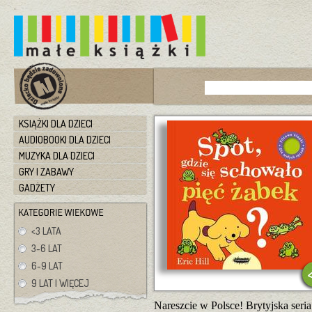
KSIĄŻKI DLA DZIECI
AUDIOBOOKI DLA DZIECI
MUZYKA DLA DZIECI
GRY I ZABAWY
GADŻETY
<3 LATA
3-6 LAT
6-9 LAT
9 LAT I WIĘCEJ
Nareszcie w Polsce! Brytyjska seri