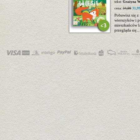
tekst:
Grażyna Wa
cena:
34,99
31,99
Pobawisz się 
wierszyków i p
mieszkańców las
przegląda się..