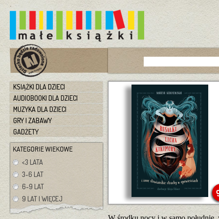
KSIĄŻKI DLA DZIECI
AUDIOBOOKI DLA DZIECI
MUZYKA DLA DZIECI
GRY I ZABAWY
GADŻETY
<3 LATA
3-6 LAT
6-9 LAT
9 LAT I WIĘCEJ
W środku nocy i w samo południe, 