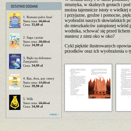
strumyka, w skalnych grotach i pod
można tajemnicze istoty o wielkiej
i przyjazne, groźne i pomocne, pięk
1. Romans palce lizać
wyobraźni naszych słowiańskich p
Stara cena:
39,90 zł
Cena:
35,00 zł
do mieszkańców zatopionej wśród pu
wodnika, schować się przed lichem
staniesz z nimi oko w oko?
2. Saga i pożar
Stara cena:
39,99 zł
Cena:
34,99 zł
Cykl pięknie ilustrowanych opowia
przodków oraz ich wyobrażenia o ty
3. Bajki na dobranoc
Zasypianki
Cena:
34,99 zł
4. Raz, dwa, psy cztery
Stara cena:
44,90 zł
Cena:
39,90 zł
5. Wilk
Stara cena:
39,90 zł
Cena:
34,90 zł
więcej »