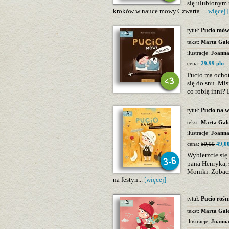
się ulubionym
kroków w nauce mowy.Czwarta...
[więcej]
tytuł:
Pucio mów
tekst:
Marta Gal
ilustracje:
Joanna
cena:
29,99 pln
Pucio ma ochot
się do snu. Mis
co robią inni? 
tytuł:
Pucio na w
tekst:
Marta Gal
ilustracje:
Joanna
cena:
59,99
49,00
Wybierzcie się
pana Henryka, 
Moniki. Zobaczc
na festyn...
[więcej]
tytuł:
Pucio rośn
tekst:
Marta Gal
ilustracje:
Joanna