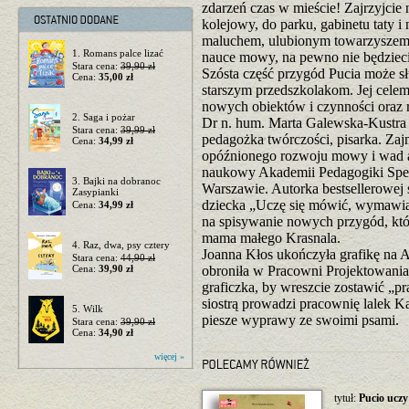
zdarzeń czas w mieście! Zajrzyjcie
kolejowy, do parku, gabinetu taty 
maluchem, ulubionym towarzyszem 
1. Romans palce lizać
nauce mowy, na pewno nie będzieci
Stara cena:
39,90 zł
Szósta część przygód Pucia może s
Cena:
35,00 zł
starszym przedszkolakom. Jej cele
nowych obiektów i czynności oraz 
2. Saga i pożar
Dr n. hum. Marta Galewska-Kustra 
Stara cena:
39,99 zł
pedagożka twórczości, pisarka. Zaj
Cena:
34,99 zł
opóźnionego rozwoju mowy i wad ar
naukowy Akademii Pedagogiki Spec
3. Bajki na dobranoc
Warszawie. Autorka bestsellerowej
Zasypianki
dziecka „Uczę się mówić, wymawia
Cena:
34,99 zł
na spisywanie nowych przygód, któr
mama małego Krasnala.
4. Raz, dwa, psy cztery
Joanna Kłos ukończyła grafikę na
Stara cena:
44,90 zł
Cena:
39,90 zł
obroniła w Pracowni Projektowania 
graficzka, by wreszcie zostawić „prac
siostrą prowadzi pracownię lalek K
5. Wilk
piesze wyprawy ze swoimi psami.
Stara cena:
39,90 zł
Cena:
34,90 zł
więcej »
tytuł:
Pucio uczy