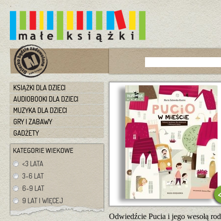
KSIĄŻKI DLA DZIECI
AUDIOBOOKI DLA DZIECI
MUZYKA DLA DZIECI
GRY I ZABAWY
GADŻETY
<3 LATA
3-6 LAT
6-9 LAT
9 LAT I WIĘCEJ
Odwiedźcie Pucia i jego wesołą rod