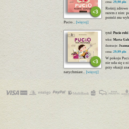
cena:
29,90 pln
Rośnij zdrowo 
razem z nim: p
pomóż mu wybra
Pucio...
[więcej]
tytuł:
Pucio robi
tekst:
Marta Gal
ilustracje:
Joanna
cena:
29,99 pln
W pokoju Pucia
nie uda się z n
przy okazji zn
natychmiast...
[więcej]