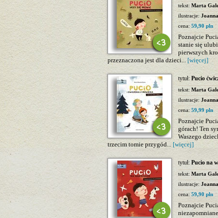
tekst:
Marta Gal
ilustracje:
Joanna
cena:
59,90 pln
Poznajcie Puci
stanie się ulu
pierwszych kr
przeznaczona jest dla dzieci...
[więcej]
tytuł:
Pucio ćwic
tekst:
Marta Gal
ilustracje:
Joanna
cena:
59,99 pln
Poznajcie Pucia
górach! Ten s
Waszego dziec
trzecim tomie przygód...
[więcej]
tytuł:
Pucio na 
tekst:
Marta Gal
ilustracje:
Joanna
cena:
59,90 pln
Poznajcie Puci
niezapomniane