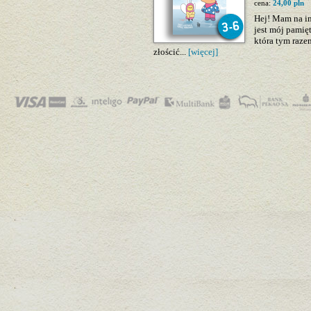
cena:
24,00 pln
Hej! Mam na im
jest mój pamię
która tym raze
złościć...
[więcej]