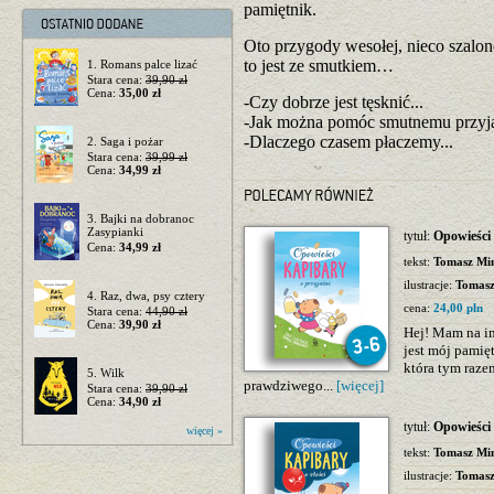
pamiętnik.
Oto przygody wesołej, nieco szal
to jest ze smutkiem…
1. Romans palce lizać
Stara cena:
39,90 zł
Cena:
35,00 zł
-Czy dobrze jest tęsknić...
-Jak można pomóc smutnemu przyja
-Dlaczego czasem płaczemy...
2. Saga i pożar
Stara cena:
39,99 zł
Cena:
34,99 zł
3. Bajki na dobranoc
Zasypianki
tytuł:
Opowieści 
Cena:
34,99 zł
tekst:
Tomasz Min
ilustracje:
Tomasz
4. Raz, dwa, psy cztery
cena:
24,00 pln
Stara cena:
44,90 zł
Cena:
39,90 zł
Hej! Mam na im
jest mój pamię
która tym raze
5. Wilk
prawdziwego...
[więcej]
Stara cena:
39,90 zł
Cena:
34,90 zł
tytuł:
Opowieści 
więcej »
tekst:
Tomasz Min
ilustracje:
Tomasz