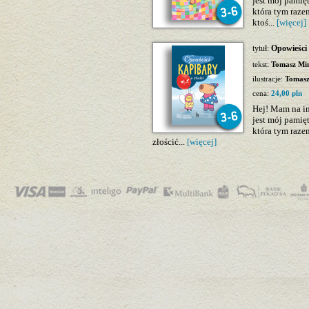
jest mój pamię
która tym raze
ktoś...
[więcej]
tytuł:
Opowieści 
tekst:
Tomasz Min
ilustracje:
Tomasz
cena:
24,00 pln
Hej! Mam na im
jest mój pamię
która tym raze
złościć...
[więcej]