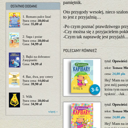
pamiętnik.
Oto przygody wesołej, nieco szal
to jest z przyjaźnią…
1. Romans palce lizać
Stara cena:
39,90 zł
Cena:
35,00 zł
-Po czym poznać prawdziwego przyj
-Czy można się z przyjacielem pokłó
-Czym tak naprawdę jest przyjaźń...
2. Saga i pożar
Stara cena:
39,99 zł
Cena:
34,99 zł
3. Bajki na dobranoc
Zasypianki
tytuł:
Opowieści
Cena:
34,99 zł
tekst:
Tomasz Min
cena:
24,00 pln
4. Raz, dwa, psy cztery
Hej! Mam na im
Stara cena:
44,90 zł
Cena:
39,90 zł
jest mój pamię
która tym raze
tęsknić...-Jak...
5. Wilk
Stara cena:
39,90 zł
Cena:
34,90 zł
tytuł:
Opowieści 
tekst:
Tomasz Min
więcej »
cena:
24,00 pln
Hej! Mam na im