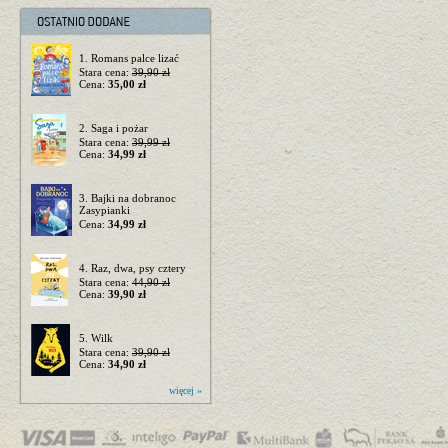
1. Romans palce lizać
Stara cena:
39,90 zł
Cena:
35,00 zł
2. Saga i pożar
Stara cena:
39,99 zł
Cena:
34,99 zł
3. Bajki na dobranoc
Zasypianki
Cena:
34,99 zł
4. Raz, dwa, psy cztery
Stara cena:
44,90 zł
Cena:
39,90 zł
5. Wilk
Stara cena:
39,90 zł
Cena:
34,90 zł
więcej »