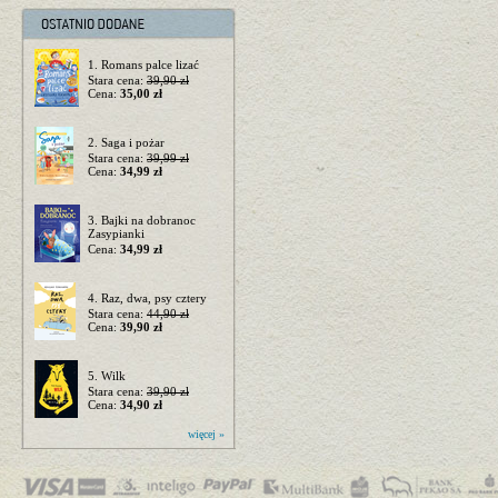
1. Romans palce lizać
Stara cena:
39,90 zł
Cena:
35,00 zł
2. Saga i pożar
Stara cena:
39,99 zł
Cena:
34,99 zł
3. Bajki na dobranoc
Zasypianki
Cena:
34,99 zł
4. Raz, dwa, psy cztery
Stara cena:
44,90 zł
Cena:
39,90 zł
5. Wilk
Stara cena:
39,90 zł
Cena:
34,90 zł
więcej »