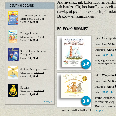
Jak myślisz, jak kolor lubi najbard
jak bardzo Cię kocham” stworzyli 
nawiązujących do czterech pór rok
1. Romans palce lizać
Brązowym Zajączkiem.
Stara cena:
39,90 zł
Cena:
35,00 zł
2. Saga i pożar
Stara cena:
39,99 zł
tytuł:
Czy będzie
Cena:
34,99 zł
tekst:
Sam McBra
ilustracje:
Anita 
3. Bajki na dobranoc
Zasypianki
cena:
36,99 pln
Cena:
34,99 zł
Mały zajączek musiał
wrzosów, spotkał in
4. Raz, dwa, psy cztery
Stara cena:
44,90 zł
tytuł:
Wszystkic
Cena:
39,90 zł
tekst:
Sam McBra
ilustracje:
Anita 
5. Wilk
Stara cena:
39,90 zł
cena:
39,99 pln
Cena:
34,90 zł
Pełna czułości
więcej »
rodzicielskiej
Bohaterowie ks
z trzema niedźwiadkami...
[więcej]