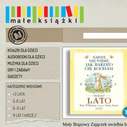
KSIĄŻKI DLA DZIECI
AUDIOBOOKI DLA DZIECI
MUZYKA DLA DZIECI
GRY I ZABAWY
GADŻETY
<3 LATA
3-6 LAT
6-9 LAT
9 LAT I WIĘCEJ
Mały Brązowy Zajączek uwielbia baw