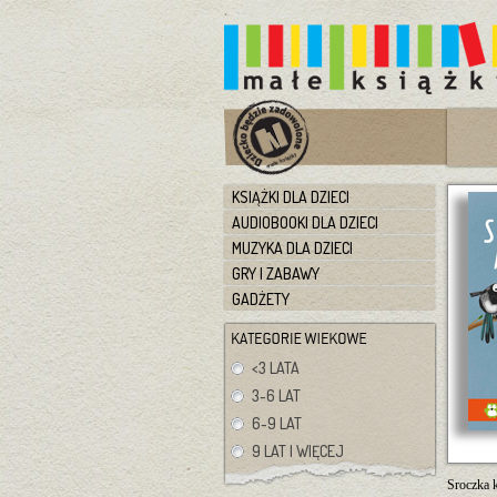
KSIĄŻKI DLA DZIECI
AUDIOBOOKI DLA DZIECI
MUZYKA DLA DZIECI
GRY I ZABAWY
GADŻETY
<3 LATA
3-6 LAT
6-9 LAT
9 LAT I WIĘCEJ
Sroczka k