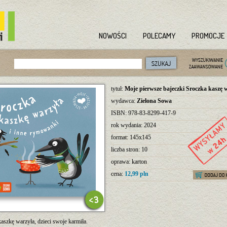
NOWOŚCI
POLECAMY
PROMOCJE
tytuł:
Moje pierwsze bajeczki Sroczka kaszę 
wydawca:
Zielona Sowa
ISBN: 978-83-8299-417-9
rok wydania: 2024
format: 145x145
liczba stron: 10
oprawa: karton
cena:
12,99 pln
aszkę warzyła, dzieci swoje karmiła.