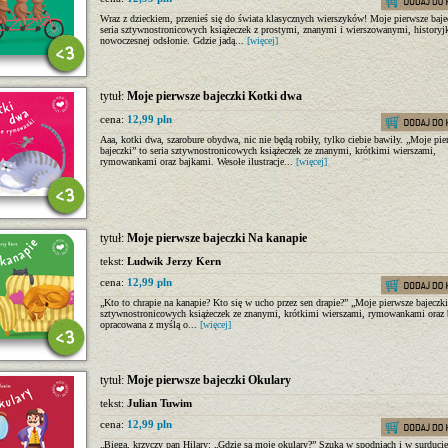
Wraz z dzieckiem, przenieś się do świata klasycznych wierszyków! Moje pierwsze bajec
seria sztywnostronicowych książeczek z prostymi, znanymi i wierszowanymi, history
nowoczesnej odsłonie. Gdzie jadą...
[więcej]
tytuł:
Moje pierwsze bajeczki Kotki dwa
cena:
12,99 pln
Aaa, kotki dwa, szarobure obydwa, nic nie będą robiły, tylko ciebie bawiły. „Moje pie
bajeczki” to seria sztywnostronicowych książeczek ze znanymi, krótkimi wierszami,
rymowankami oraz bajkami. Wesołe ilustracje...
[więcej]
tytuł:
Moje pierwsze bajeczki Na kanapie
tekst:
Ludwik Jerzy Kern
cena:
12,99 pln
„Kto to chrapie na kanapie? Kto się w ucho przez sen drapie?” „Moje pierwsze bajeczki”
sztywnostronicowych książeczek ze znanymi, krótkimi wierszami, rymowankami oraz 
opracowana z myślą o...
[więcej]
tytuł:
Moje pierwsze bajeczki Okulary
tekst:
Julian Tuwim
cena:
12,99 pln
„Biega, krzyczy pan Hilary: „Gdzie są moje okulary?” Szuka w spodniach i w surduci