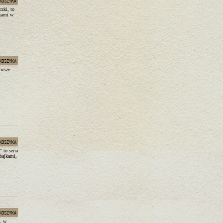
zki, to
jkami w
rwsze
 to seria
bajkami,
e, w