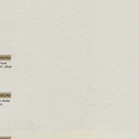
Paweł
rii? „Moje
to chodzi
mi,