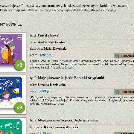
rwsze bajeczki” to seria sztywnostronicowych książeczek ze znanymi, krótkimi wierszami,
mi oraz bajkami. Wesołe ilustracje zachęcą najmłodszych do oglądania i czytania.
tytuł:
Paweł i Gaweł
tekst:
Aleksander Fredro
ilustracje:
Maja Knychała
cena:
11,90 pln
Paweł i Gaweł mieszkali w jednym domu. Paweł na górze, Gaweł na dole. Spokojny 
nikomu nie przeszkadzał, Gaweł z kolei był bardzo hałaśliwy. Jaki był morał tej histo
pierwsze bajeczki” to seria...
[więcej]
tytuł:
Moje pierwsze bajeczki Baranki zasypianki
tekst:
Urszula Kozłowska
cena:
12,99 pln
„Prosty sekret tej bajeczki, to baranki i owieczki. Kto je zliczy, zaraz zaśnie, a nam o 
właśnie.” „Moje pierwsze bajeczki” to seria sztywnostronicowych książeczek ze znany
krótkimi wierszami...
[więcej]
tytuł:
Moje pierwsze bajeczki Jadą jadą misie
ilustracje:
Kasia Drewek-Wojtasik
cena:
12,99 pln