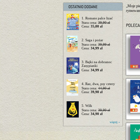
„Moje pie
rymowanka
1. Romans palce lizać
Stara cena:
39,90 zł
Cena:
35,00 zł
2. Saga i pożar
Stara cena:
39,99 zł
Cena:
34,99 zł
3. Bajki na dobranoc
Zasypianki
Cena:
34,99 zł
4. Raz, dwa, psy cztery
Stara cena:
44,90 zł
Cena:
39,90 zł
5. Wilk
Stara cena:
39,90 zł
Cena:
34,90 zł
więcej »