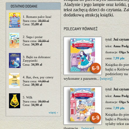
Aladynie i jego lampie oraz krótki,
tekst zachęcą dzieci do czytania. 
dodatkową atrakcją książki.
1. Romans palce lizać
Stara cena:
39,90 zł
Cena:
35,00 zł
2. Saga i pożar
tytuł:
Już czyta
Stara cena:
39,99 zł
Cena:
34,99 zł
tekst:
Anna Podg
ilustracje:
Olga S
3. Bajki na dobranoc
cena:
7,99 pln
Zasypianki
Książka do pie
Cena:
34,99 zł
bajki o Królewn
podzielony na 
4. Raz, dwa, psy cztery
wykonane z pazurem...
[więcej]
Stara cena:
44,90 zł
Cena:
39,90 zł
tytuł:
Już czyta
tekst:
Anna Podg
5. Wilk
Stara cena:
39,90 zł
ilustracje:
Olga S
Cena:
34,90 zł
cena:
7,99 pln
więcej »
Książka do pie
bajki o Pinokiu
sylaby tekst z
ilustracje...
[więcej]