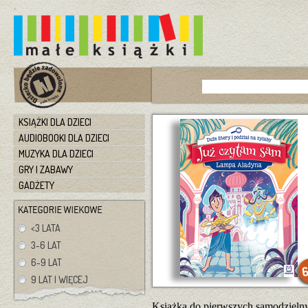
KSIĄŻKI DLA DZIECI
AUDIOBOOKI DLA DZIECI
MUZYKA DLA DZIECI
GRY I ZABAWY
GADŻETY
<3 LATA
3-6 LAT
6-9 LAT
9 LAT I WIĘCEJ
Książka do pierwszych samodzielnyc