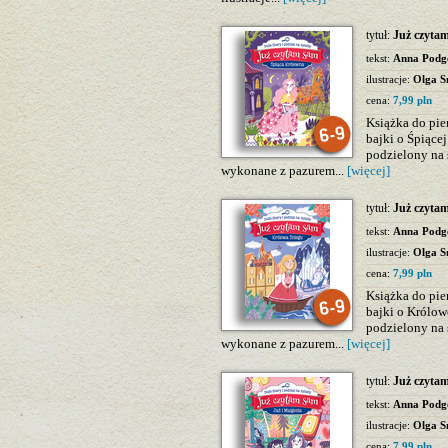
tytuł:
Już czyta
tekst:
Anna Podg
ilustracje:
Olga S
cena:
7,99 pln
Książka do pie
bajki o Śpiącej
podzielony na 
wykonane z pazurem...
[więcej]
tytuł:
Już czyta
tekst:
Anna Podg
ilustracje:
Olga S
cena:
7,99 pln
Książka do pie
bajki o Królowe
podzielony na 
wykonane z pazurem...
[więcej]
tytuł:
Już czytam
tekst:
Anna Podg
ilustracje:
Olga S
cena:
7,99 pln