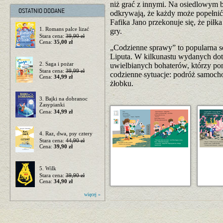
niż grać z innymi. Na osiedlowym bo
odkrywają, że każdy może popełnić 
Fafika Jano przekonuje się, że piłk
1. Romans palce lizać
gry.
Stara cena:
39,90 zł
Cena:
35,00 zł
„Codzienne sprawy” to popularna s
Liputa. W kilkunastu wydanych dotą
2. Saga i pożar
uwielbianych bohaterów, którzy p
Stara cena:
39,99 zł
codzienne sytuacje: podróż samoch
Cena:
34,99 zł
żłobku.
3. Bajki na dobranoc
Zasypianki
Cena:
34,99 zł
4. Raz, dwa, psy cztery
Stara cena:
44,90 zł
Cena:
39,90 zł
5. Wilk
Stara cena:
39,90 zł
Cena:
34,90 zł
więcej »