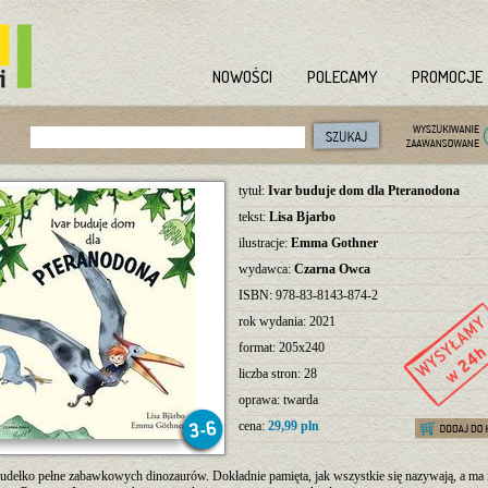
NOWOŚCI
POLECAMY
PROMOCJE
tytuł:
Ivar buduje dom dla Pteranodona
tekst:
Lisa Bjarbo
ilustracje:
Emma Gothner
wydawca:
Czarna Owca
ISBN: 978-83-8143-874-2
rok wydania: 2021
format: 205x240
liczba stron: 28
oprawa: twarda
cena:
29,99 pln
pudełko pełne zabawkowych dinozaurów. Dokładnie pamięta, jak wszystkie się nazywają, a ma 