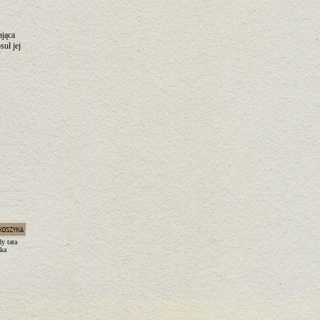
ająca
suł jej
y tata
yka