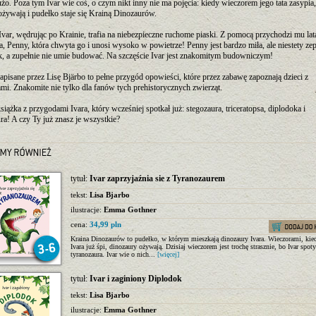
żo. Poza tym Ivar wie coś, o czym nikt inny nie ma pojęcia: kiedy wieczorem jego tata zasypia,
żywają i pudełko staje się Krainą Dinozaurów.
Ivar, wędrując po Krainie, trafia na niebezpieczne ruchome piaski. Z pomocą przychodzi mu lat
a, Penny, która chwyta go i unosi wysoko w powietrze! Penny jest bardzo miła, ale niestety zep
k, a zupełnie nie umie budować. Na szczęście Ivar jest znakomitym budowniczym!
apisane przez Lisę Bjärbo to pełne przygód opowieści, które przez zabawę zapoznają dzieci z
mi. Znakomite nie tylko dla fanów tych prehistorycznych zwierząt.
książka z przygodami Ivara, który wcześniej spotkał już: stegozaura, triceratopsa, diplodoka i
ra! A czy Ty już znasz je wszystkie?
tytuł:
Ivar zaprzyjaźnia sie z Tyranozaurem
tekst:
Lisa Bjarbo
ilustracje:
Emma Gothner
cena:
34,99 pln
Kraina Dinozaurów to pudełko, w którym mieszkają dinozaury Ivara. Wieczorami, kied
Ivara już śpi, dinozaury ożywają. Dzisiaj wieczorem jest trochę strasznie, bo Ivar spot
tyranozaura. Ivar wie o nich...
[więcej]
tytuł:
Ivar i zaginiony Diplodok
tekst:
Lisa Bjarbo
ilustracje:
Emma Gothner