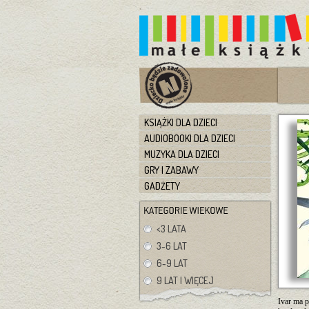
KSIĄŻKI DLA DZIECI
AUDIOBOOKI DLA DZIECI
MUZYKA DLA DZIECI
GRY I ZABAWY
GADŻETY
<3 LATA
3-6 LAT
6-9 LAT
9 LAT I WIĘCEJ
Ivar ma 