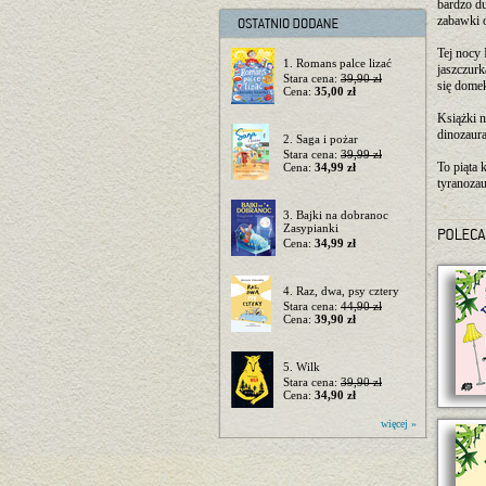
bardzo du
zabawki o
Tej nocy 
1. Romans palce lizać
jaszczurk
Stara cena:
39,90 zł
się dome
Cena:
35,00 zł
Książki n
dinozaura
2. Saga i pożar
Stara cena:
39,99 zł
To piąta 
Cena:
34,99 zł
tyranozau
3. Bajki na dobranoc
Zasypianki
Cena:
34,99 zł
4. Raz, dwa, psy cztery
Stara cena:
44,90 zł
Cena:
39,90 zł
5. Wilk
Stara cena:
39,90 zł
Cena:
34,90 zł
więcej »