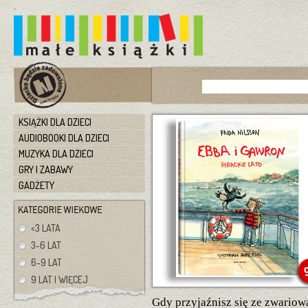
KSIĄŻKI DLA DZIECI
AUDIOBOOKI DLA DZIECI
MUZYKA DLA DZIECI
GRY I ZABAWY
GADŻETY
<3 LATA
3-6 LAT
6-9 LAT
9 LAT I WIĘCEJ
Gdy przyjaźnisz się ze zwariow