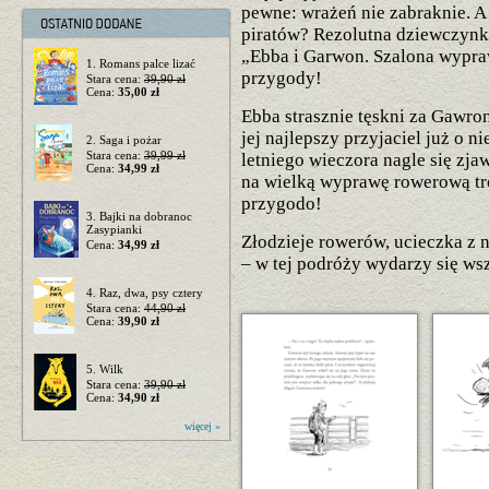
pewne: wrażeń nie zabraknie. A
piratów? Rezolutna dziewczynk
„Ebba i Garwon. Szalona wypraw
1. Romans palce lizać
przygody!
Stara cena:
39,90 zł
Cena:
35,00 zł
Ebba strasznie tęskni za Gawro
jej najlepszy przyjaciel już o n
2. Saga i pożar
Stara cena:
39,99 zł
letniego wieczora nagle się zj
Cena:
34,99 zł
na wielką wyprawę rowerową tr
przygodo!
3. Bajki na dobranoc
Zasypianki
Złodzieje rowerów, ucieczka z n
Cena:
34,99 zł
– w tej podróży wydarzy się wsz
4. Raz, dwa, psy cztery
Stara cena:
44,90 zł
Cena:
39,90 zł
5. Wilk
Stara cena:
39,90 zł
Cena:
34,90 zł
więcej »