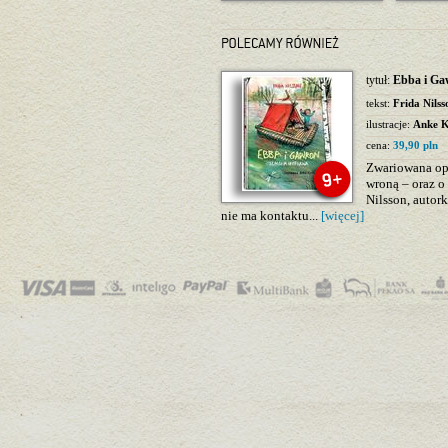
tytuł:
Ebba i Ga
tekst:
Frida Nilss
ilustracje:
Anke K
cena:
39,90 pln
Zwariowana op
wroną – oraz o
Nilsson, autor
nie ma kontaktu...
[więcej]