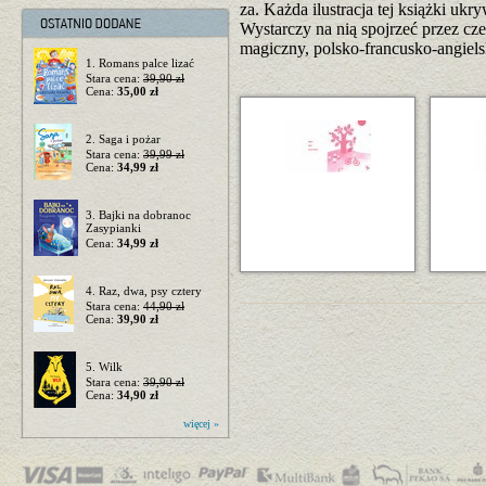
za. Każda ilustracja tej książki uk
Wystarczy na nią spojrzeć przez cze
magiczny, polsko-francusko-angiel
1. Romans palce lizać
Stara cena:
39,90 zł
Cena:
35,00 zł
2. Saga i pożar
Stara cena:
39,99 zł
Cena:
34,99 zł
3. Bajki na dobranoc
Zasypianki
Cena:
34,99 zł
4. Raz, dwa, psy cztery
Stara cena:
44,90 zł
Cena:
39,90 zł
5. Wilk
Stara cena:
39,90 zł
Cena:
34,90 zł
więcej »