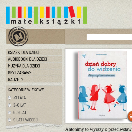
KSIĄŻKI DLA DZIECI
AUDIOBOOKI DLA DZIECI
MUZYKA DLA DZIECI
GRY I ZABAWY
GADŻETY
<3 LATA
3-6 LAT
6-9 LAT
9 LAT I WIĘCEJ
Antonimy to wyrazy o przeciwstawn