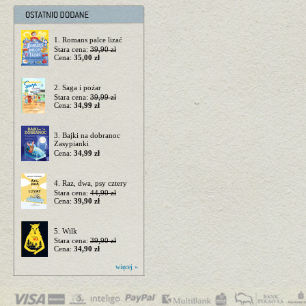
1. Romans palce lizać
Stara cena:
39,90 zł
Cena:
35,00 zł
2. Saga i pożar
Stara cena:
39,99 zł
Cena:
34,99 zł
3. Bajki na dobranoc
Zasypianki
Cena:
34,99 zł
4. Raz, dwa, psy cztery
Stara cena:
44,90 zł
Cena:
39,90 zł
5. Wilk
Stara cena:
39,90 zł
Cena:
34,90 zł
więcej »