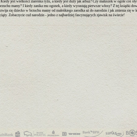
 Kiedy jest wielkości ziarenka ryżu, a kiedy jest duży jak arbuz? Czy maluszek w ogóle coś sły
rzuchu mamy? I kiedy zanika mu ogonek, a kiedy wyrastają pierwsze włosy? Z tej książki dow
rozwija się dziecko w brzuchu mamy od maleńkiego zarodka aż do narodzin i jak zmienia się w
ciąży. Zobaczycie cud narodzin - jedno z najbardziej fascynujących zjawisk na świecie!