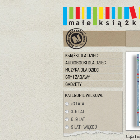
KSIĄŻKI DLA DZIECI
AUDIOBOOKI DLA DZIECI
MUZYKA DLA DZIECI
GRY I ZABAWY
GADŻETY
<3 LATA
3-6 LAT
6-9 LAT
9 LAT I WIĘCEJ
Ciąża i n