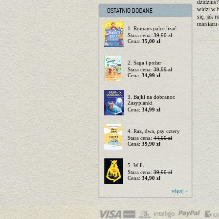
dzidziuś?
widzi w b
się, jak 
miesiącu 
1. Romans palce lizać
Stara cena:
39,90 zł
Cena:
35,00 zł
2. Saga i pożar
Stara cena:
39,99 zł
Cena:
34,99 zł
3. Bajki na dobranoc
Zasypianki
Cena:
34,99 zł
4. Raz, dwa, psy cztery
Stara cena:
44,90 zł
Cena:
39,90 zł
5. Wilk
Stara cena:
39,90 zł
Cena:
34,90 zł
więcej »