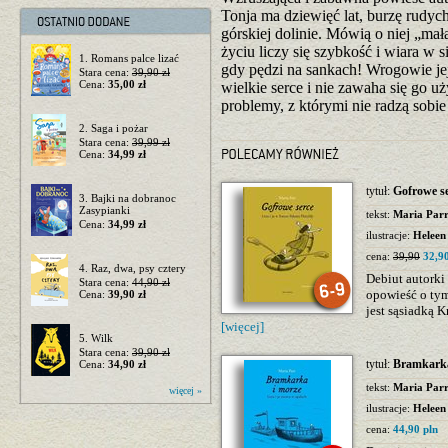
Tonja ma dziewięć lat, burzę rudyc
górskiej dolinie. Mówią o niej „mał
życiu liczy się szybkość i wiara w si
1. Romans palce lizać
gdy pędzi na sankach! Wrogowie jej
Stara cena:
39,90 zł
Cena:
35,00 zł
wielkie serce i nie zawaha się go u
problemy, z którymi nie radzą sobie
2. Saga i pożar
Stara cena:
39,99 zł
Cena:
34,99 zł
tytuł:
Gofrowe s
3. Bajki na dobranoc
Zasypianki
tekst:
Maria Par
Cena:
34,99 zł
ilustracje:
Heleen
cena:
39,90
32,90
4. Raz, dwa, psy cztery
Debiut autorki
Stara cena:
44,90 zł
opowieść o tym
Cena:
39,90 zł
jest sąsiadką K
[więcej]
5. Wilk
Stara cena:
39,90 zł
tytuł:
Bramkarka
Cena:
34,90 zł
tekst:
Maria Par
więcej »
ilustracje:
Heleen
cena:
44,90 pln