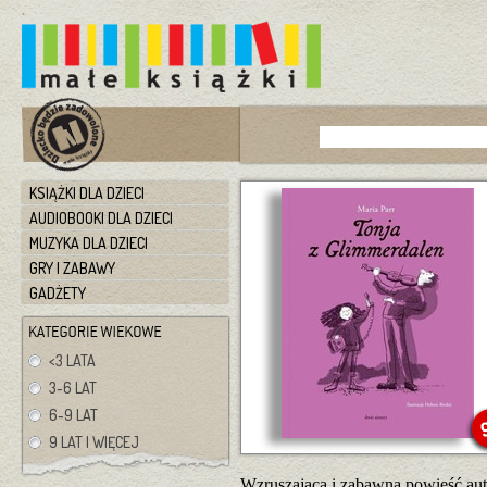
KSIĄŻKI DLA DZIECI
AUDIOBOOKI DLA DZIECI
MUZYKA DLA DZIECI
GRY I ZABAWY
GADŻETY
<3 LATA
3-6 LAT
6-9 LAT
9 LAT I WIĘCEJ
Wzruszająca i zabawna powieść aut