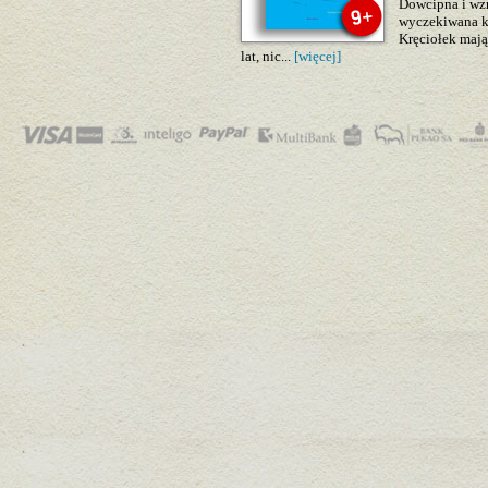
Dowcipna i wzr
wyczekiwana ko
Kręciołek mają 
lat, nic...
[więcej]