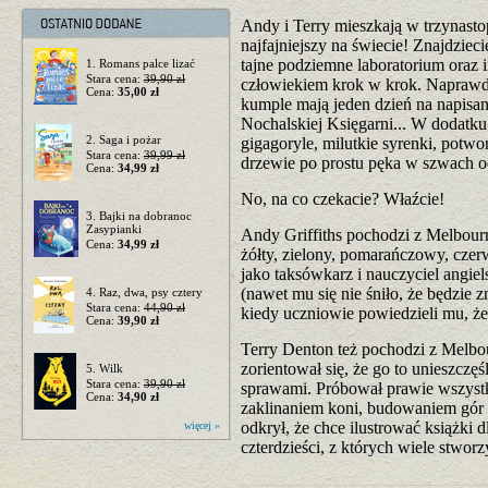
Andy i Terry mieszkają w trzynast
najfajniejszy na świecie! Znajdziec
tajne podziemne laboratorium oraz 
1. Romans palce lizać
Stara cena:
39,90 zł
człowiekiem krok w krok. Naprawdę
Cena:
35,00 zł
kumple mają jeden dzień na napisa
Nochalskiej Księgarni... W dodatku 
2. Saga i pożar
gigagoryle, milutkie syrenki, potwo
Stara cena:
39,99 zł
drzewie po prostu pęka w szwach o
Cena:
34,99 zł
No, na co czekacie? Właźcie!
3. Bajki na dobranoc
Zasypianki
Andy Griffiths pochodzi z Melbourne
Cena:
34,99 zł
żółty, zielony, pomarańczowy, czer
jako taksówkarz i nauczyciel angiel
(nawet mu się nie śniło, że będzie 
4. Raz, dwa, psy cztery
Stara cena:
44,90 zł
kiedy uczniowie powiedzieli mu, że
Cena:
39,90 zł
Terry Denton też pochodzi z Melbou
zorientował się, że go to unieszczęśl
5. Wilk
Stara cena:
39,90 zł
sprawami. Próbował prawie wszystki
Cena:
34,90 zł
zaklinaniem koni, budowaniem gór 
odkrył, że chce ilustrować książki 
więcej »
czterdzieści, z których wiele stwor