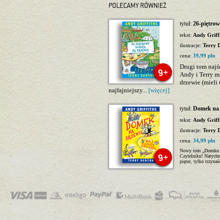
tytuł:
26-piętro
tekst:
Andy Griff
ilustracje:
Terry 
cena:
39,99 pln
Drugi tom najś
Andy i Terry 
drzewie (mieli 
najfajniejszy...
[więcej]
tytuł:
Domek na d
tekst:
Andy Griff
ilustracje:
Terry 
cena:
34,99 pln
Nowy tom „Domku na 
Czytelniku! Natychm
pięter, tylko trzynaś