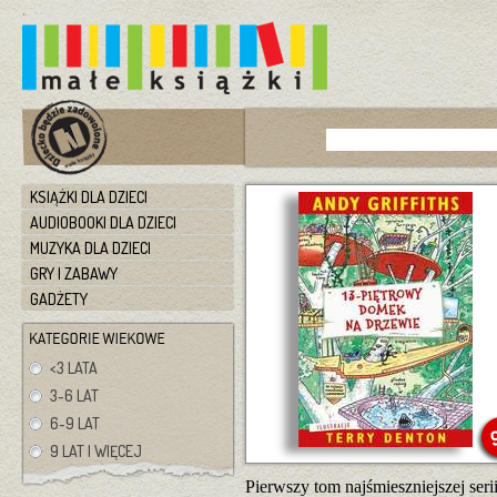
KSIĄŻKI DLA DZIECI
AUDIOBOOKI DLA DZIECI
MUZYKA DLA DZIECI
GRY I ZABAWY
GADŻETY
<3 LATA
3-6 LAT
6-9 LAT
9 LAT I WIĘCEJ
Pierwszy tom najśmieszniejszej ser