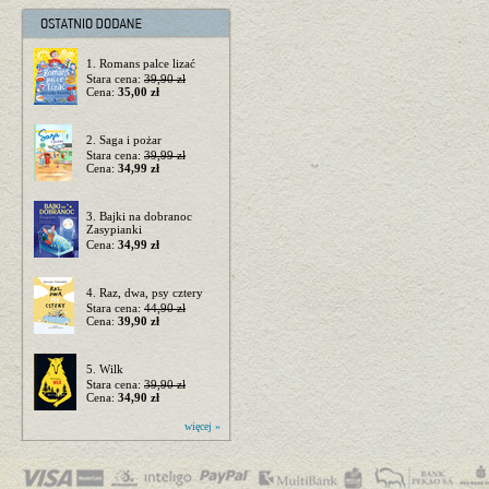
1. Romans palce lizać
Stara cena:
39,90 zł
Cena:
35,00 zł
2. Saga i pożar
Stara cena:
39,99 zł
Cena:
34,99 zł
3. Bajki na dobranoc
Zasypianki
Cena:
34,99 zł
4. Raz, dwa, psy cztery
Stara cena:
44,90 zł
Cena:
39,90 zł
5. Wilk
Stara cena:
39,90 zł
Cena:
34,90 zł
więcej »