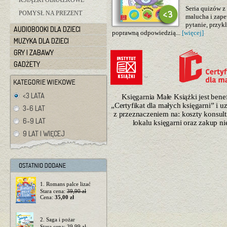
KSIĄŻKI OBRAZKOWE
Seria quizów z
POMYSŁ NA PREZENT
malucha i zape
pytanie, przyk
AUDIOBOOKI DLA DZIECI
poprawną odpowiedzią...
[więcej]
MUZYKA DLA DZIECI
GRY I ZABAWY
GADŻETY
<3 LATA
Księgarnia Małe Książki jest ben
„Certyfikat dla małych księgarni” i 
3-6 LAT
z przeznaczeniem na: koszty konsulti
6-9 LAT
lokalu księgarni oraz zakup n
9 LAT I WIĘCEJ
1. Romans palce lizać
Stara cena:
39,90 zł
Cena:
35,00 zł
2. Saga i pożar
Stara cena:
39,99 zł