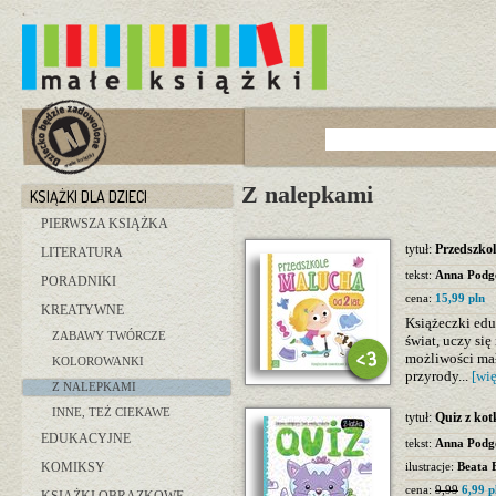
Z nalepkami
KSIĄŻKI DLA DZIECI
PIERWSZA KSIĄŻKA
tytuł:
Przedszkol
LITERATURA
tekst:
Anna Podg
PORADNIKI
cena:
15,99 pln
KREATYWNE
Książeczki edu
ZABAWY TWÓRCZE
świat, uczy si
możliwości mał
KOLOROWANKI
przyrody...
[wię
Z NALEPKAMI
INNE, TEŻ CIEKAWE
tytuł:
Quiz z kot
EDUKACYJNE
tekst:
Anna Podg
KOMIKSY
ilustracje:
Beata 
cena:
9,99
6,99 p