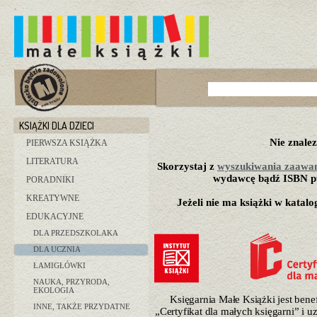
KSIĄŻKI DLA DZIECI
Nie znalez
PIERWSZA KSIĄŻKA
LITERATURA
Skorzystaj z
wyszukiwania zaawa
wydawcę bądź ISBN pu
PORADNIKI
KREATYWNE
Jeżeli nie ma książki w katalo
EDUKACYJNE
DLA PRZEDSZKOLAKA
DLA UCZNIA
ŁAMIGŁÓWKI
NAUKA, PRZYRODA,
EKOLOGIA
Księgarnia Małe Książki jest ben
INNE, TAKŻE PRZYDATNE
„Certyfikat dla małych księgarni” i 