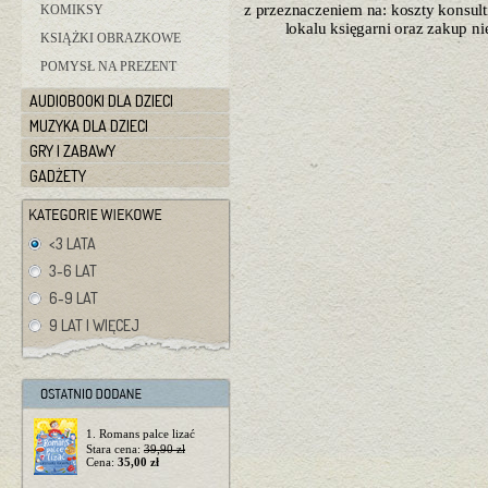
z przeznaczeniem na: koszty konsulti
KOMIKSY
lokalu księgarni oraz zakup n
KSIĄŻKI OBRAZKOWE
POMYSŁ NA PREZENT
AUDIOBOOKI DLA DZIECI
MUZYKA DLA DZIECI
GRY I ZABAWY
GADŻETY
<3 LATA
3-6 LAT
6-9 LAT
9 LAT I WIĘCEJ
1. Romans palce lizać
Stara cena:
39,90 zł
Cena:
35,00 zł