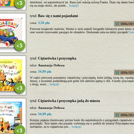
dzieckiem, od najmłodszych lat. Basia jest starszą siostrą Franka. Dużo się razem baw
się na niego złości, ale przede...
[więcej]
tytuł:
Baw się z nami pojazdami
cena:
3,50 pln
Pierwsze książeczki malucha. Można w nich znaleźć fotografie lubianych przez dzieci 
oraz wesołe rymowanki pasujące do obrazków. Doskonała seria na dobry początek!
[wi
tytuł:
Ciężarówka i przyczepka
tekst:
Anastazja Orłowa
cena:
34,99 pln
W części pierwszej poznajemy ciężarówkę i przyczepkę, które jeżdżą, toczą się, wpadaj
dziury, z mozołem podjeżdżają pod górki lub radośnie pędzą w dół. A kiedy przyczepk
z drogi, musi...
[więcej]
tytuł:
Ciężarówka i przyczepka jadą do miasta
tekst:
Anastazja Orłowa
cena:
34,99 pln
Kolejny pięknie ilustrowany picture book dla najmłodszych o przygodach ciężarówki i
przyczepki. Tym razem oba pojazdy wybierają się w podróż do miasta! Przyczepka rus
niechętnie, za to ciężarówka jest...
[więcej]