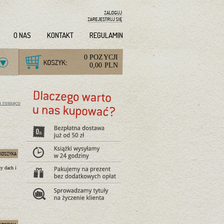
O NAS
KONTAKT
REGULAMIN
0 POZYCJI
0,00 PLN
a rosnąco
y dach i