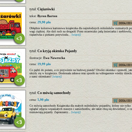
tytuł:
Ciężarówki
tekst:
Byron Barton
cena:
29,90 pln
Obłędnie kolorowa kartonowa książeczka dla najmłodszych miłośników rozmaitych p
wagi ciężkiej. Ale dziś ruch na drogach! Przez miasteczko jadą śmieciarka i meblowóz,
ciężarówka z piekarni przywiozła...
[więcej]
tytuł:
Co kryją okienka Pojazdy
ilustracje:
Ewa Nawrocka
cena:
19,99 pln
Co pędzi do pożaru, a co przywiezie na budowę piasek? Otwórz okienka i sprawdź, jak
ukryły się w książeczce. Doskonała zabawa oraz sposób na wzbogacenie wiedzy dzieck
z nami okienkami!
[więcej]
tytuł:
Co mówią samochody
cena:
5,90 pln
Co mówią samochody Książeczka dla małych miłośników pojazdów, którzy nie tylko 
oglądać zdjęcia wspaniałych maszyn i samochodów, ale także chcą się dowiedzieć, o 
rozmawiają pojazdy. Zapraszamy...
[więcej]