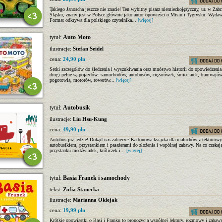
Takiego Janoscha jeszcze nie znacie! Ten wybitny pisarz niemieckojęzyczny, ur. w Zabr
Śląsku, znany jest w Polsce głównie jako autor opowieści o Misiu i Tygrysku. Wyda
Format odkrywa dla polskiego czytelnika...
[więcej]
tytuł:
Auto Moto
ilustracje:
Stefan Seidel
cena:
24,90 pln
Setki szczegółów do śledzenia i wyszukiwania oraz mnóstwo historii do opowiedzenia
drogi pełne są pojazdów: samochodów, autobusów, ciężarówek, śmieciarek, tramwajów
pogotowia, motorów, rowerów...
[więcej]
tytuł:
Autobusik
ilustracje:
Liu Hsu-Kung
cena:
49,90 pln
Autobus już jedzie! Dokąd nas zabierze? Kartonowa książka dla maluchów z tekturow
autobusikiem, przystankiem i pasażerami do złożenia i wspólnej zabawy. Na co czekaj
przystanku niedźwiadek, króliczek i...
[więcej]
tytuł:
Basia Franek i samochody
tekst:
Zofia Stanecka
ilustracje:
Marianna Oklejak
cena:
19,99 pln
Krótkie opowiastki o Basi i Franku to propozycja wspólnej lektury, rozmowy i zabaw