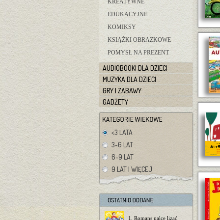
KREATYWNE
EDUKACYJNE
KOMIKSY
KSIĄŻKI OBRAZKOWE
POMYSŁ NA PREZENT
AUDIOBOOKI DLA DZIECI
MUZYKA DLA DZIECI
GRY I ZABAWY
GADŻETY
<3 LATA
3-6 LAT
6-9 LAT
9 LAT I WIĘCEJ
1. Romans palce lizać