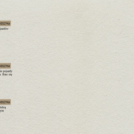
ojazdów
ie pojazdy
a. Baw się
lubią
czym