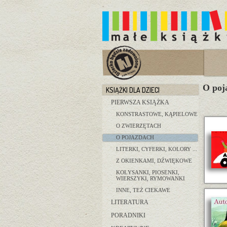
O poj
KSIĄŻKI DLA DZIECI
PIERWSZA KSIĄŻKA
KONSTRASTOWE, KĄPIELOWE
O ZWIERZĘTACH
O POJAZDACH
LITERKI, CYFERKI, KOLORY ...
Z OKIENKAMI, DŹWIĘKOWE
KOŁYSANKI, PIOSENKI,
WIERSZYKI, RYMOWANKI
INNE, TEŻ CIEKAWE
LITERATURA
PORADNIKI