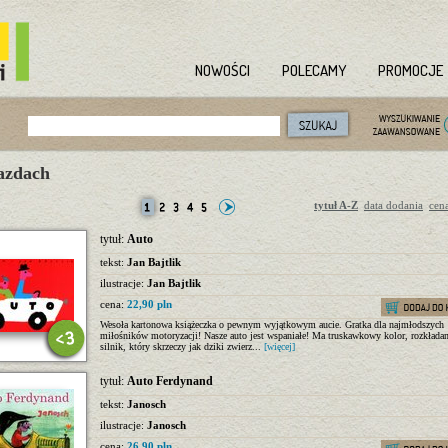
NOWOŚCI
POLECAMY
PROMOCJE
azdach
tytuł A-Z
data dodania
cen
tytuł:
Auto
tekst:
Jan Bajtlik
ilustracje:
Jan Bajtlik
cena:
22,90 pln
Wesoła kartonowa książeczka o pewnym wyjątkowym aucie. Gratka dla najmłodszych
miłośników motoryzacji! Nasze auto jest wspaniałe! Ma truskawkowy kolor, rozkładan
silnik, który skrzeczy jak dziki zwierz...
[więcej]
tytuł:
Auto Ferdynand
tekst:
Janosch
ilustracje:
Janosch
cena:
26,90 pln