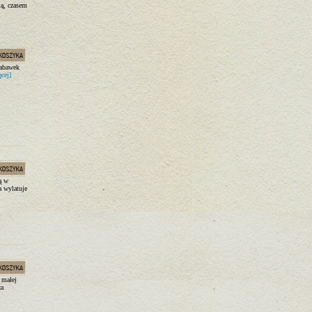
ią, czasem
zabawek
ęcej]
ą w
a wylatuje
 małej
za