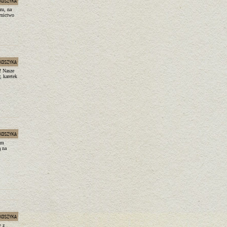
zu, na
wnictwo
! Nasze
, karetek
ym
ą na
y z