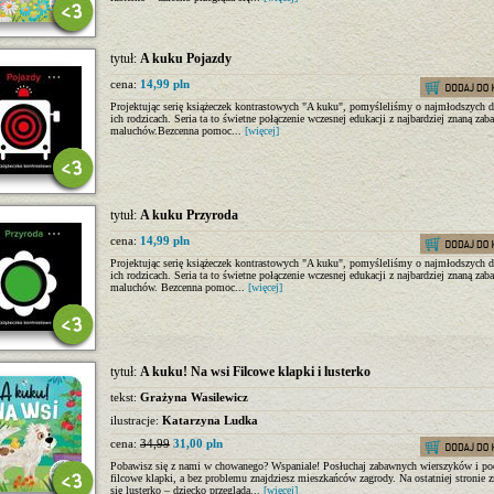
tytuł:
A kuku Pojazdy
cena:
14,99 pln
Projektując serię książeczek kontrastowych "A kuku", pomyśleliśmy o najmłodszych dz
ich rodzicach. Seria ta to świetne połączenie wczesnej edukacji z najbardziej znaną zab
maluchów.Bezcenna pomoc...
[więcej]
tytuł:
A kuku Przyroda
cena:
14,99 pln
Projektując serię książeczek kontrastowych "A kuku", pomyśleliśmy o najmłodszych dz
ich rodzicach. Seria ta to świetne połączenie wczesnej edukacji z najbardziej znaną zab
maluchów. Bezcenna pomoc...
[więcej]
tytuł:
A kuku! Na wsi Filcowe klapki i lusterko
tekst:
Grażyna Wasilewicz
ilustracje:
Katarzyna Ludka
cena:
34,99
31,00 pln
Pobawisz się z nami w chowanego? Wspaniale! Posłuchaj zabawnych wierszyków i po
filcowe klapki, a bez problemu znajdziesz mieszkańców zagrody. Na ostatniej stronie z
się lusterko – dziecko przegląda...
[więcej]