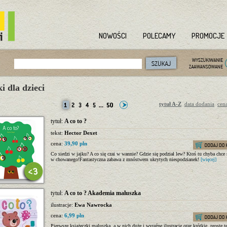
NOWOŚCI
POLECAMY
PROMOCJE
i dla dzieci
tytuł A-Z
data dodania
cen
tytuł:
A co to ?
tekst:
Hector Dexet
cena:
39,90 pln
Co siedzi w jajku? A co się czai w wannie? Gdzie się podział lew? Ktoś tu chyba chce 
w chowanego!Fantastyczna zabawa z mnóstwem ukrytych niespodzianek!
[więcej]
tytuł:
A co to ? Akademia maluszka
ilustracje:
Ewa Nawrocka
cena:
6,99 pln
Pierwsze książeczki maluszka, a w nich duże i wyraźne ilustracje oraz krótkie, proste t