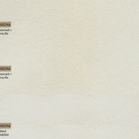
ieciach i
awą dla
ieciach i
awą dla
dnieś
najduje