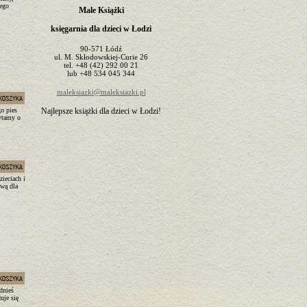
jego
Małe Książki
księgarnia dla dzieci w Łodzi
90-571
Łódź
ul.
M. Skłodowskiej-Curie 26
tel.
+48 (42) 292 00 21
lub
+48 534 045 344
maleksiazki@maleksiazki.pl
go pies
Najlepsze książki dla dzieci w Łodzi!
pytamy o
ieciach i
awą dla
dnieś
uje się