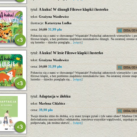
tytuł:
A kuku! W dżungli Filcowe klapki i lusterko
tekst:
Grażyna Wasilewicz
ilustracje:
Katarzyna Ludka
cena:
34,99
31,99 pln
Pobawisz się z nami w chowanego? Wspaniale! Posłuchaj zabawnych wierszyków i po
filcowe klapki, a bez problemu znajdziesz mieszkańców dżungli. Na ostatniej stronie z
się lusterko – dziecko przegląda...
[więcej]
tytuł:
A kuku! W lesie Filcowe klapki i lusterko
tekst:
Grażyna Wasilewicz
cena:
34,99
31,99 pln
Pobawisz się z nami w chowanego? Wspaniale! Posłuchaj zabawnych wierszyków i po
filcowe klapki, a bez problemu znajdziesz mieszkańców lasu. Na ostatniej stronie znajd
lusterko – dziecko przegląda się...
[więcej]
tytuł:
Adaptacja w żłobku
tekst:
Marlena Chlabicz
cena:
39,90 pln
Twoje dziecko idzie do żłobka, a ty masz tysiące pytań i tyle samo obaw? Marlena Chl
doświadczona nauczycielka i edukatorka, rozwiewa wszystkie wątpliwości, uspokaja r
podpowiada, jak można ułatwić...
[więcej]