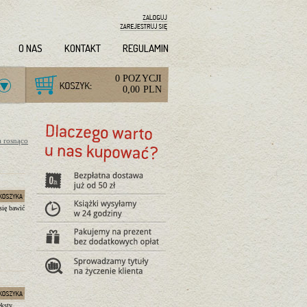
O NAS
KONTAKT
REGULAMIN
0 POZYCJI
0,00 PLN
a rosnąco
się bawić
eksty,