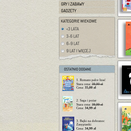
GRY I ZABAWY
GADŻETY
<3 LATA
3-6 LAT
6-9 LAT
9 LAT I WIĘCEJ
1. Romans palce lizać
Stara cena:
39,90 zł
Cena:
35,00 zł
2. Saga i pożar
Stara cena:
39,99 zł
Cena:
34,99 zł
3. Bajki na dobranoc
Zasypianki
Cena:
34,99 zł