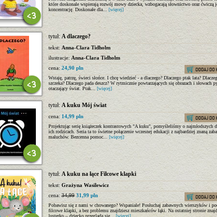
które doskonale wspierają rozwój mowy dziecka, wzbogacają słownictwo oraz ćwiczą 
koncentrację. Doskonałe dla...
[więcej]
tytuł:
A dlaczego?
tekst:
Anna-Clara Tidholm
ilustracje:
Anna-Clara Tidholm
cena:
24,90 pln
Wstaję, patrzę, świeci słońce. I chcę wiedzieć - a dlaczego? Dlaczego ptak lata? Dlacze
szczeka? Dlaczego pada deszcz? W rytmicznie powtarzających się obrazach i słowach 
otaczający świat. Ptak...
[więcej]
tytuł:
A kuku Mój świat
cena:
14,99 pln
Projektując serię książeczek kontrastowych "A kuku", pomyśleliśmy o najmłodszych dz
ich rodzicach. Seria ta to świetne połączenie wczesnej edukacji z najbardziej znaną zab
maluchów. Bezcenna pomoc...
[więcej]
tytuł:
A kuku na łące Filcowe klapki
tekst:
Grażyna Wasilewicz
cena:
34,99
31,99 pln
Pobawisz się z nami w chowanego? Wspaniale! Posłuchaj zabawnych wierszyków i po
filcowe klapki, a bez problemu znajdziesz mieszkańców łąki. Na ostatniej stronie znajd
lusterko – dziecko przegląda się...
[więcej]