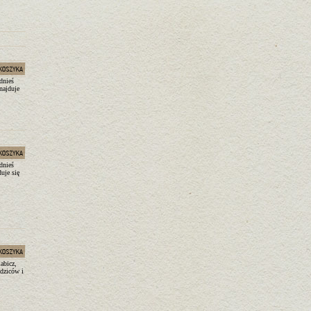
dnieś
najduje
dnieś
uje się
abicz,
odziców i