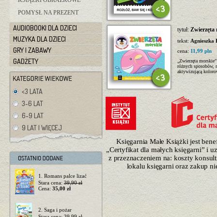
KSIĄŻKI OBRAZKOWE
POMYSŁ NA PREZENT
AUDIOBOOKI DLA DZIECI
tytuł:
Zwierzęta
MUZYKA DLA DZIECI
tekst:
Agnieszka 
GRY I ZABAWY
cena:
11,99 pln
GADŻETY
„Zwierzęta morskie”
różnych sposobów, r
aktywizującą kolor
<3 LATA
3-6 LAT
6-9 LAT
9 LAT I WIĘCEJ
Księgarnia Małe Książki jest ben
„Certyfikat dla małych księgarni” i 
z przeznaczeniem na: koszty konsulti
lokalu księgarni oraz zakup n
1. Romans palce lizać
Stara cena:
39,90 zł
Cena:
35,00 zł
2. Saga i pożar
Stara cena:
39,99 zł