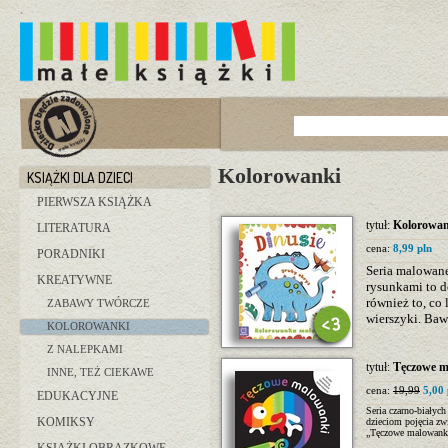
Kolorowanki
KSIĄŻKI DLA DZIECI
PIERWSZA KSIĄŻKA
tytuł:
Kolorowan
LITERATURA
cena:
8,99 pln
PORADNIKI
Seria malowan
KREATYWNE
rysunkami to d
również to, co
ZABAWY TWÓRCZE
wierszyki. Baw
KOLOROWANKI
Z NALEPKAMI
tytuł:
Tęczowe ma
INNE, TEŻ CIEKAWE
cena:
19,99
5,00 
EDUKACYJNE
Seria czarno-białyc
KOMIKSY
dzieciom pojęcia zw
„Tęczowe malowank