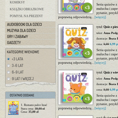
KOMIKSY
Seria quizów z
malucha i zape
KSIĄŻKI OBRAZKOWE
pytanie, przyk
POMYSŁ NA PREZENT
poprawną odpowiedzią...
[więcej]
AUDIOBOOKI DLA DZIECI
tytuł:
Quiz z pie
MUZYKA DLA DZIECI
tekst:
Anna Podg
GRY I ZABAWY
ilustracje:
Beata 
GADŻETY
cena:
9,99
6,99 p
Seria quizów z
malucha i zape
pytanie, przyk
<3 LATA
poprawną odpowiedzią...
[więcej]
3-6 LAT
6-9 LAT
tytuł:
Quiz z wie
9 LAT I WIĘCEJ
tekst:
Anna Podg
ilustracje:
Beata 
cena:
9,99
6,99 p
Seria quizów z
malucha i zape
pytanie, przyk
1. Romans palce lizać
poprawną odpowiedzią...
[więcej]
Stara cena:
39,90 zł
Cena:
35,00 zł