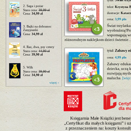
tytuł:
Świat trzy
2. Saga i pożar
tekst:
Krystyna 
Stara cena:
39,99 zł
ilustracje:
Katarz
Cena:
34,99 zł
cena:
3,99 pln
Świat trzylatk
3. Bajki na dobranoc
Zasypianki
wyobraźnią!Pr
Cena:
34,99 zł
wspomagają wsz
różnorodnym naklejkom dzieci świetnie..
4. Raz, dwa, psy cztery
tytuł:
Zabawy ed
Stara cena:
44,90 zł
Cena:
39,90 zł
cena:
4,99 pln
Zabawy edukac
5. Wilk
dziecka, uczą 
Stara cena:
39,90 zł
rozwijają myśl
Cena:
34,90 zł
malucha.
[więc
więcej »
Księgarnia Małe Książki jest ben
„Certyfikat dla małych księgarni” i 
z przeznaczeniem na: koszty konsulti