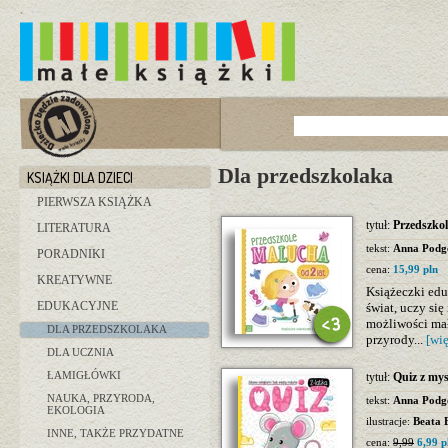
Dla przedszkolaka
KSIĄŻKI DLA DZIECI
PIERWSZA KSIĄŻKA
tytuł:
Przedszkol
LITERATURA
tekst:
Anna Podg
PORADNIKI
cena:
15,99 pln
KREATYWNE
Książeczki edu
EDUKACYJNE
świat, uczy si
możliwości mał
DLA PRZEDSZKOLAKA
przyrody...
[wię
DLA UCZNIA
ŁAMIGŁÓWKI
tytuł:
Quiz z mys
NAUKA, PRZYRODA,
tekst:
Anna Podg
EKOLOGIA
ilustracje:
Beata 
INNE, TAKŻE PRZYDATNE
cena:
9,99
6,99 p