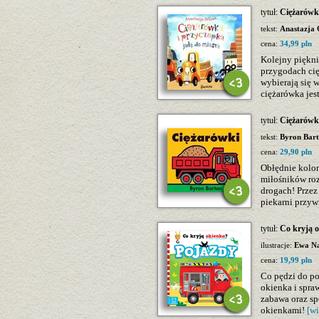
tytuł:
Ciężarówka
tekst:
Anastazja
cena:
34,99 pln
Kolejny piękni
przygodach cię
wybierają się w
ciężarówka jest
tytuł:
Ciężarówk
tekst:
Byron Bar
cena:
29,90 pln
Obłędnie kolo
miłośników roz
drogach! Przez
piekarni przywi
tytuł:
Co kryją 
ilustracje:
Ewa N
cena:
19,99 pln
Co pędzi do po
okienka i spra
zabawa oraz sp
okienkami!
[wi