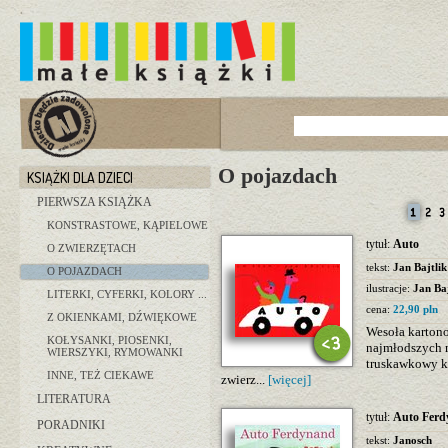
O pojazdach
KSIĄŻKI DLA DZIECI
PIERWSZA KSIĄŻKA
KONSTRASTOWE, KĄPIELOWE
tytuł:
Auto
O ZWIERZĘTACH
tekst:
Jan Bajtlik
O POJAZDACH
ilustracje:
Jan Baj
LITERKI, CYFERKI, KOLORY ...
cena:
22,90 pln
Z OKIENKAMI, DŹWIĘKOWE
Wesoła karton
KOŁYSANKI, PIOSENKI,
najmłodszych m
WIERSZYKI, RYMOWANKI
truskawkowy kol
INNE, TEŻ CIEKAWE
zwierz...
[więcej]
LITERATURA
tytuł:
Auto Fer
PORADNIKI
tekst:
Janosch