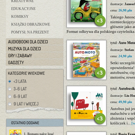
KREATYWNE
ilustracje:
Janosc
EDUKACYJNE
cena:
26,90 pln
KOMIKSY
Takiego Janosc
niemieckojęzyc
KSIĄŻKI OBRAZKOWE
głównie jako a
Format odkrywa dla polskiego czytelnika.
POMYSŁ NA PREZENT
AUDIOBOOKI DLA DZIECI
tytuł:
Auto Mot
MUZYKA DLA DZIECI
ilustracje:
Stefan 
GRY I ZABAWY
cena:
24,90 pln
GADŻETY
Setki szczegół
opowiedzenia!
autobusów, cię
motorów, rower
<3 LATA
3-6 LAT
tytuł:
Autobusik
6-9 LAT
ilustracje:
Liu Hs
cena:
49,90 pln
9 LAT I WIĘCEJ
Autobus już je
maluchów z te
złożenia i wsp
króliczek i...
[w
1. Romans palce lizać
tytuł:
Basia Fra