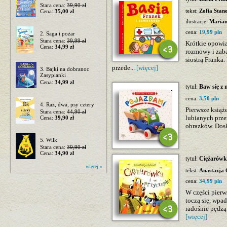
Stara cena:
39,90 zł
tekst:
Zofia Stan
Cena:
35,00 zł
ilustracje:
Marian
cena:
19,99 pln
2. Saga i pożar
Stara cena:
39,99 zł
Krótkie opowia
Cena:
34,99 zł
rozmowy i zaba
siostrą Franka.
przede...
[więcej]
3. Bajki na dobranoc
Zasypianki
Cena:
34,99 zł
tytuł:
Baw się z
cena:
3,50 pln
4. Raz, dwa, psy cztery
Pierwsze książ
Stara cena:
44,90 zł
lubianych prze
Cena:
39,90 zł
obrazków. Dosk
5. Wilk
Stara cena:
39,90 zł
Cena:
34,90 zł
tytuł:
Ciężarówk
więcej »
tekst:
Anastazja
cena:
34,99 pln
W części pierw
toczą się, wpa
radośnie pędzą 
[więcej]