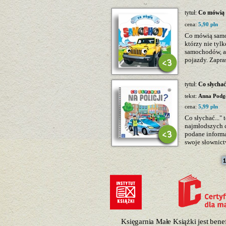
tytuł:
Co mówią
cena:
5,90 pln
Co mówią samo
którzy nie tyl
samochodów, al
pojazdy. Zapra
tytuł:
Co słychać 
tekst:
Anna Podg
cena:
5,99 pln
Co słychać..."
najmłodszych c
podane informa
swoje słownict
Księgarnia Małe Książki jest ben