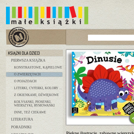
KSIĄŻKI DLA DZIECI
PIERWSZA KSIĄŻKA
KONSTRASTOWE, KĄPIELOWE
O ZWIERZĘTACH
O POJAZDACH
LITERKI, CYFERKI, KOLORY ...
Z OKIENKAMI, DŹWIĘKOWE
KOŁYSANKI, PIOSENKI,
WIERSZYKI, RYMOWANKI
INNE, TEŻ CIEKAWE
LITERATURA
PORADNIKI
Piękne ilustracje, zabawne wierszyki