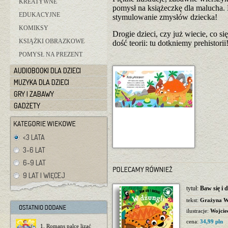
KREATYWNE
pomysł na książeczkę dla malucha.
EDUKACYJNE
stymulowanie zmysłów dziecka!
KOMIKSY
Drogie dzieci, czy już wiecie, co s
KSIĄŻKI OBRAZKOWE
dość teorii: tu dotkniemy prehistorii
POMYSŁ NA PREZENT
AUDIOBOOKI DLA DZIECI
MUZYKA DLA DZIECI
GRY I ZABAWY
GADŻETY
<3 LATA
3-6 LAT
6-9 LAT
9 LAT I WIĘCEJ
tytuł:
Baw się i 
tekst:
Grażyna Wa
ilustracje:
Wojcie
cena:
34,99 pln
1. Romans palce lizać