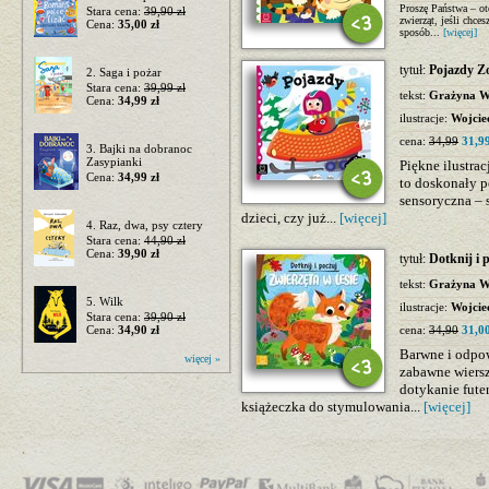
Proszę Państwa – ot
Stara cena:
39,90 zł
zwierząt, jeśli chce
Cena:
35,00 zł
sposób...
[więcej]
tytuł:
Pojazdy Zo
2. Saga i pożar
Stara cena:
39,99 zł
tekst:
Grażyna Wa
Cena:
34,99 zł
ilustracje:
Wojcie
cena:
34,99
31,99
3. Bajki na dobranoc
Zasypianki
Piękne ilustrac
Cena:
34,99 zł
to doskonały p
sensoryczna –
dzieci, czy już...
[więcej]
4. Raz, dwa, psy cztery
Stara cena:
44,90 zł
Cena:
39,90 zł
tytuł:
Dotknij i 
tekst:
Grażyna Wa
5. Wilk
ilustracje:
Wojcie
Stara cena:
39,90 zł
Cena:
34,90 zł
cena:
34,90
31,00
Barwne i odpow
więcej »
zabawne wiersz
dotykanie fute
książeczka do stymulowania...
[więcej]