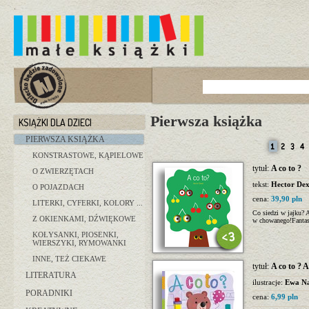
Pierwsza książka
KSIĄŻKI DLA DZIECI
PIERWSZA KSIĄŻKA
KONSTRASTOWE, KĄPIELOWE
tytuł:
A co to ?
O ZWIERZĘTACH
tekst:
Hector Dex
O POJAZDACH
cena:
39,90 pln
LITERKI, CYFERKI, KOLORY ...
Co siedzi w jajku? A
Z OKIENKAMI, DŹWIĘKOWE
w chowanego!Fantas
KOŁYSANKI, PIOSENKI,
WIERSZYKI, RYMOWANKI
INNE, TEŻ CIEKAWE
tytuł:
A co to ?
LITERATURA
ilustracje:
Ewa N
PORADNIKI
cena:
6,99 pln