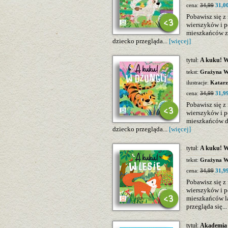
cena:
34,99
31,00
Pobawisz się 
wierszyków i p
mieszkańców zag
dziecko przegląda...
[więcej]
tytuł:
A kuku! W 
tekst:
Grażyna Wa
ilustracje:
Katarz
cena:
34,99
31,99
Pobawisz się 
wierszyków i p
mieszkańców dżu
dziecko przegląda...
[więcej]
tytuł:
A kuku! W 
tekst:
Grażyna Wa
cena:
34,99
31,99
Pobawisz się 
wierszyków i p
mieszkańców las
przegląda się..
tytuł:
Akademia K