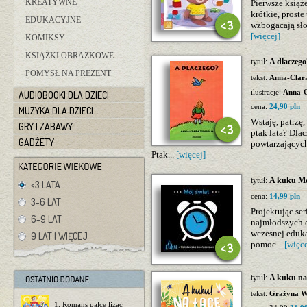
KREATYWNE
Pierwsze książe
krótkie, prost
EDUKACYJNE
wzbogacają sło
[więcej]
KOMIKSY
KSIĄŻKI OBRAZKOWE
tytuł:
A dlaczego
POMYSŁ NA PREZENT
tekst:
Anna-Clar
ilustracje:
Anna-C
AUDIOBOOKI DLA DZIECI
cena:
24,90 pln
MUZYKA DLA DZIECI
Wstaję, patrzę,
GRY I ZABAWY
ptak lata? Dla
GADŻETY
powtarzających
Ptak...
[więcej]
tytuł:
A kuku Mó
<3 LATA
cena:
14,99 pln
3-6 LAT
Projektując se
6-9 LAT
najmłodszych dz
wczesnej eduka
9 LAT I WIĘCEJ
pomoc...
[więce
tytuł:
A kuku na 
tekst:
Grażyna Wa
1. Romans palce lizać