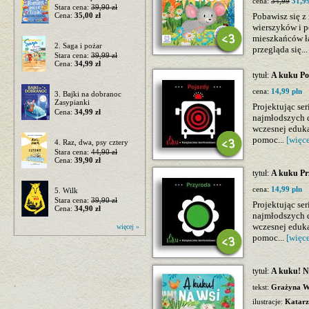
cena:
34,99
31,99
Stara cena:
39,90 zł
Cena:
35,00 zł
Pobawisz się 
wierszyków i p
mieszkańców łąk
2. Saga i pożar
przegląda się..
Stara cena:
39,99 zł
Cena:
34,99 zł
tytuł:
A kuku Po
cena:
14,99 pln
3. Bajki na dobranoc
Zasypianki
Projektując se
Cena:
34,99 zł
najmłodszych dz
wczesnej eduka
pomoc...
[więce
4. Raz, dwa, psy cztery
Stara cena:
44,90 zł
Cena:
39,90 zł
tytuł:
A kuku Pr
cena:
14,99 pln
5. Wilk
Stara cena:
39,90 zł
Projektując se
Cena:
34,90 zł
najmłodszych dz
wczesnej eduka
więcej »
pomoc...
[więce
tytuł:
A kuku! Na
tekst:
Grażyna Wa
ilustracje:
Katarz