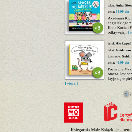
tekst:
Anita Głow
cena:
34,90 pln
Akademia Kici K
angielskiego z
Kicia Kocia i P
odkrywają...
[w
tytuł:
Ale kupa! 
tekst:
Guido van
ilustracje:
Guido 
cena:
46,99 pln
Poznajcie Mysz
otacza. Jest ba
kryje się w pie
[więcej]
Księgarnia Małe Książki jest ben