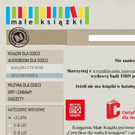
KSIĄŻKI DLA DZIECI
AUDIOBOOKI DLA DZIECI
Nie znalez
KSIĄŻKI CZYTANE
Skorzystaj z
wyszukiwania zaawa
SŁUCHOWISKA
wydawcę bądź ISBN pu
MUZYKA DLA DZIECI
Jeżeli nie ma książki w katalo
GRY I ZABAWY
GADŻETY
<3 LATA
3-6 LAT
Księgarnia Małe Książki jest ben
6-9 LAT
„Certyfikat dla małych księgarni” i 