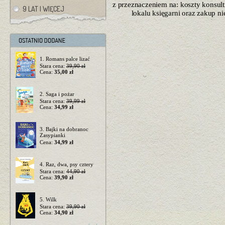
z przeznaczeniem na: koszty konsulti
9 LAT I WIĘCEJ
lokalu księgarni oraz zakup n
1. Romans palce lizać
Stara cena:
39,90 zł
Cena:
35,00 zł
2. Saga i pożar
Stara cena:
39,99 zł
Cena:
34,99 zł
3. Bajki na dobranoc
Zasypianki
Cena:
34,99 zł
4. Raz, dwa, psy cztery
Stara cena:
44,90 zł
Cena:
39,90 zł
5. Wilk
Stara cena:
39,90 zł
Cena:
34,90 zł