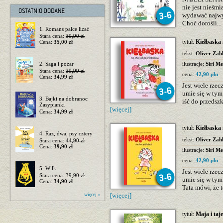
nie jest nieśmi
wydawać najwyż
Choć dorośli...
1. Romans palce lizać
Stara cena:
39,90 zł
tytuł:
Kiełbaska 
Cena:
35,00 zł
tekst:
Oliver Zah
2. Saga i pożar
ilustracje:
Siri Me
Stara cena:
39,99 zł
cena:
42,90 pln
Cena:
34,99 zł
Jest wiele rzec
umie się w tym 
3. Bajki na dobranoc
iść do przedszk
Zasypianki
[więcej]
Cena:
34,99 zł
tytuł:
Kiełbaska n
4. Raz, dwa, psy cztery
tekst:
Oliver Zah
Stara cena:
44,90 zł
Cena:
39,90 zł
ilustracje:
Siri Me
cena:
42,90 pln
5. Wilk
Jest wiele rzec
Stara cena:
39,90 zł
umie się w tym 
Cena:
34,90 zł
Tata mówi, że 
więcej »
[więcej]
tytuł:
Maja i taj