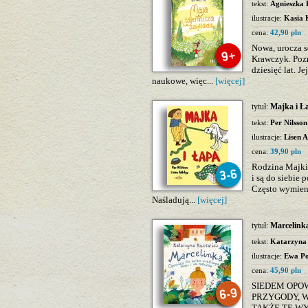
tekst:
Agnieszka
ilustracje:
Kasia 
cena:
42,90 pln
Nowa, urocza se
Krawczyk. Pozn
dziesięć lat. J
naukowe, więc...
[więcej]
tytuł:
Majka i Ł
tekst:
Per Nilsson
ilustracje:
Lisen 
cena:
39,90 pln
Rodzina Majki 
i są do siebie
Często wymieni
Naśladują...
[więcej]
tytuł:
Marcelinka
tekst:
Katarzyna
ilustracje:
Ewa Po
cena:
45,90 pln
SIEDEM OPO
PRZYGODY, W
TAKŻE TE WYS