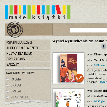
Wyniki wyszukiwania dla hasła: 
KSIĄŻKI DLA DZIECI
AUDIOBOOKI DLA DZIECI
MUZYKA DLA DZIECI
tytuł:
Chaos i sp
GRY I ZABAWY
tekst:
Marek Stel
GADŻETY
cena:
44,90 pln
Co byście zrob
ludzkim głosem
powiedział: „cz
<3 LATA
właśnie...
[więc
3-6 LAT
6-9 LAT
tytuł:
Jestem cic
tekst:
Andie Powe
9 LAT I WIĘCEJ
cena:
44,90 pln
NAJLEPSZA KS