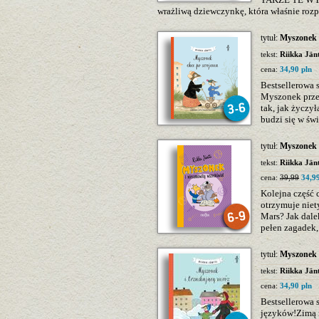
wrażliwą dziewczynkę, która właśnie rozp
tytuł:
Myszonek 
tekst:
Riikka Jänt
cena:
34,90 pln
Bestsellerowa 
Myszonek przec
tak, jak życz
budzi się w św
tytuł:
Myszonek 
tekst:
Riikka Jänt
cena:
39,99
34,99
Kolejna część 
otrzymuje niet
Mars? Jak dale
pełen zagadek, 
tytuł:
Myszonek 
tekst:
Riikka Jänt
cena:
34,90 pln
Bestsellerowa 
języków!Zimą m