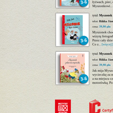
łyżwach, piec, 
Myszonkowi..
tytuł:
Myszonek i
tekst:
Riikka Jänt
cena:
39,90 pln
Myszonek chod
wizytę fotograf
Przez cały dzi
Co z...
[więcej]
tytuł:
Myszonek j
tekst:
Riikka Jänt
cena:
39,90 pln
Jak mija Mysz
wycieczkę za m
a na miejscu c
motorówką. Po