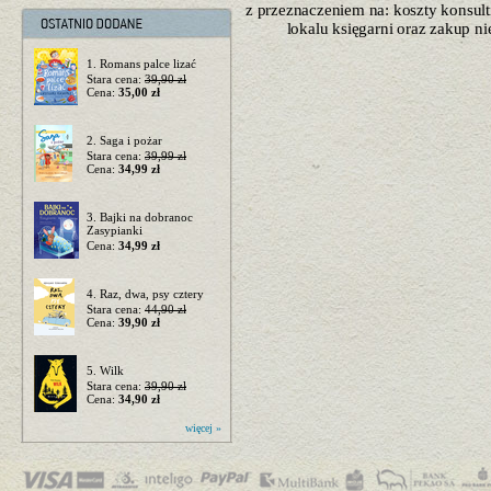
z przeznaczeniem na: koszty konsulti
lokalu księgarni oraz zakup n
1. Romans palce lizać
Stara cena:
39,90 zł
Cena:
35,00 zł
2. Saga i pożar
Stara cena:
39,99 zł
Cena:
34,99 zł
3. Bajki na dobranoc
Zasypianki
Cena:
34,99 zł
4. Raz, dwa, psy cztery
Stara cena:
44,90 zł
Cena:
39,90 zł
5. Wilk
Stara cena:
39,90 zł
Cena:
34,90 zł
więcej »