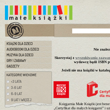
KSIĄŻKI DLA DZIECI
AUDIOBOOKI DLA DZIECI
Nie znalez
MUZYKA DLA DZIECI
Skorzystaj z
wyszukiwania zaawa
GRY I ZABAWY
wydawcę bądź ISBN pu
GADŻETY
Jeżeli nie ma książki w katalo
<3 LATA
3-6 LAT
6-9 LAT
9 LAT I WIĘCEJ
Księgarnia Małe Książki jest ben
„Certyfikat dla małych księgarni” i 