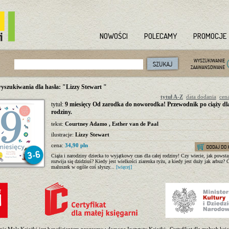
NOWOŚCI
POLECAMY
PROMOCJE
yszukiwania dla hasła: "Lizzy Stewart "
tytuł A-Z
data dodania
cen
tytuł:
9 miesięcy Od zarodka do noworodka! Przewodnik po ciąży dla
rodziny.
tekst:
Courtney Adamo
,
Esther van de Paal
ilustracje:
Lizzy Stewart
cena:
34,90 pln
Ciąża i narodziny dziecka to wyjątkowy czas dla całej rodziny! Czy wiecie, jak powstaj
rozwija się dzidziuś? Kiedy jest wielkości ziarenka ryżu, a kiedy jest duży jak arbuz? 
maluszek w ogóle coś słyszy...
[więcej]