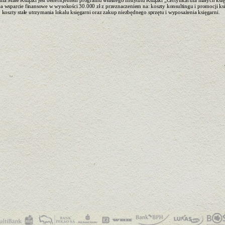
nia Małe Książki jest beneficjentem programu własnego Instytutu Książki „Certyfikat dla małych księ
ła wsparcie finansowe w wysokości 30.000 zł z przeznaczeniem na: koszty konsultingu i promocji ksi
koszty stałe utrzymania lokalu księgarni oraz zakup niezbędnego sprzętu i wyposażenia księgarni.