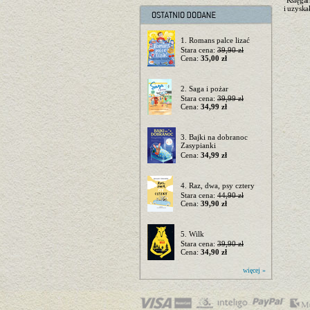
Księgar
i uzyska
1. Romans palce lizać
Stara cena:
39,90 zł
Cena:
35,00 zł
2. Saga i pożar
Stara cena:
39,99 zł
Cena:
34,99 zł
3. Bajki na dobranoc
Zasypianki
Cena:
34,99 zł
4. Raz, dwa, psy cztery
Stara cena:
44,90 zł
Cena:
39,90 zł
5. Wilk
Stara cena:
39,90 zł
Cena:
34,90 zł
więcej »