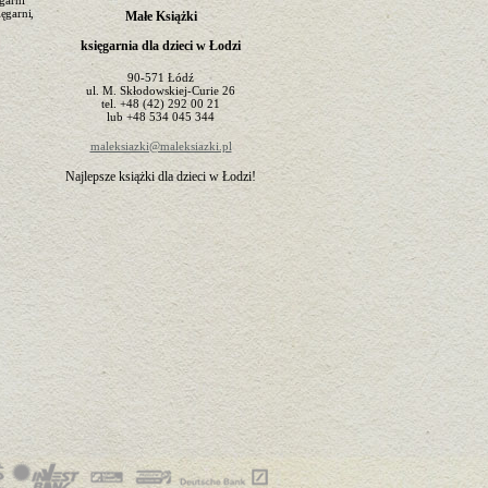
garni”
ęgarni,
Małe Książki
księgarnia dla dzieci w Łodzi
90-571
Łódź
ul.
M. Skłodowskiej-Curie 26
tel.
+48 (42) 292 00 21
lub
+48 534 045 344
maleksiazki@maleksiazki.pl
Najlepsze książki dla dzieci w Łodzi!