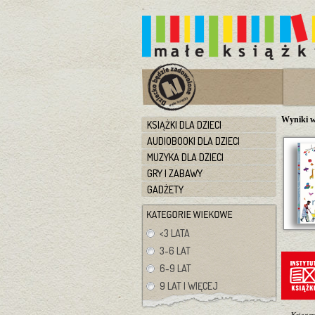
Wyniki w
KSIĄŻKI DLA DZIECI
AUDIOBOOKI DLA DZIECI
MUZYKA DLA DZIECI
GRY I ZABAWY
GADŻETY
<3 LATA
3-6 LAT
6-9 LAT
9 LAT I WIĘCEJ