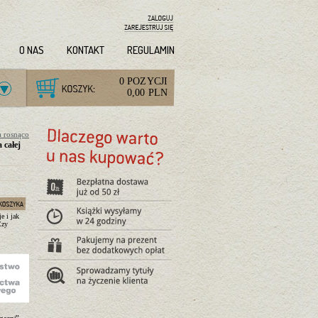
O NAS
KONTAKT
REGULAMIN
0 POZYCJI
0,00 PLN
a rosnąco
 całej
e i jak
Czy