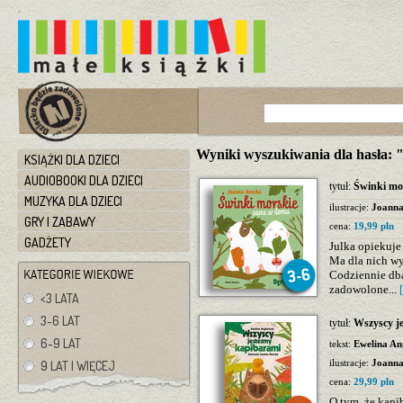
Wyniki wyszukiwania dla hasła:
KSIĄŻKI DLA DZIECI
AUDIOBOOKI DLA DZIECI
tytuł:
Świnki mo
MUZYKA DLA DZIECI
ilustracje:
Joann
GRY I ZABAWY
cena:
19,99 pln
GADŻETY
Julka opiekuje
Ma dla nich wy
Codziennie dba 
zadowolone...
<3 LATA
3-6 LAT
tytuł:
Wszyscy j
6-9 LAT
tekst:
Ewelina An
ilustracje:
Joann
9 LAT I WIĘCEJ
cena:
29,99 pln
O tym, że kapi