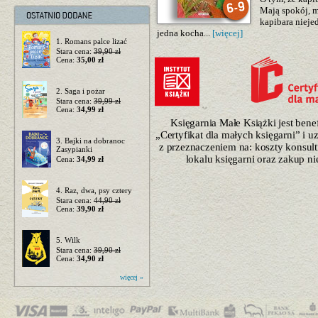
Mają spokój, ma
kapibara niejed
jedna kocha...
[więcej]
1. Romans palce lizać
Stara cena:
39,90 zł
Cena:
35,00 zł
2. Saga i pożar
Stara cena:
39,99 zł
Cena:
34,99 zł
Księgarnia Małe Książki jest ben
„Certyfikat dla małych księgarni” i 
3. Bajki na dobranoc
z przeznaczeniem na: koszty konsulti
Zasypianki
lokalu księgarni oraz zakup n
Cena:
34,99 zł
4. Raz, dwa, psy cztery
Stara cena:
44,90 zł
Cena:
39,90 zł
5. Wilk
Stara cena:
39,90 zł
Cena:
34,90 zł
więcej »