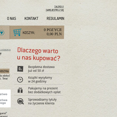
O NAS
KONTAKT
REGULAMIN
0 POZYCJI
0,00 PLN
a rosnąco
zy
ła zdobyć
. Teraz
garni”
ęgarni,