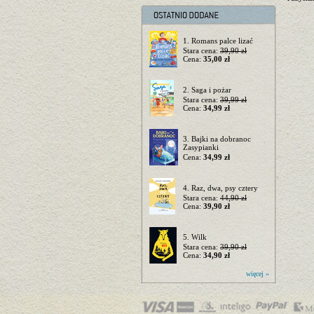
1. Romans palce lizać
Stara cena:
39,90 zł
Cena:
35,00 zł
2. Saga i pożar
Stara cena:
39,99 zł
Cena:
34,99 zł
3. Bajki na dobranoc
Zasypianki
Cena:
34,99 zł
4. Raz, dwa, psy cztery
Stara cena:
44,90 zł
Cena:
39,90 zł
5. Wilk
Stara cena:
39,90 zł
Cena:
34,90 zł
więcej »