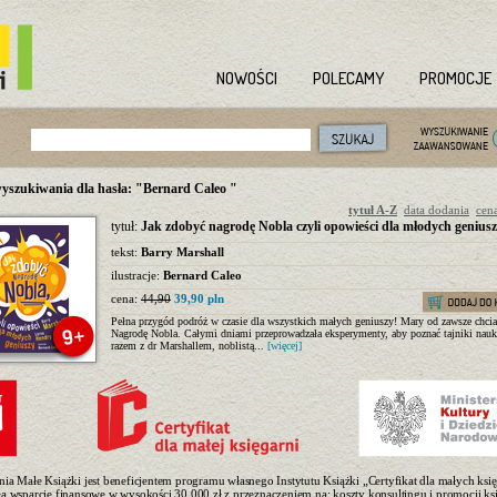
NOWOŚCI
POLECAMY
PROMOCJE
yszukiwania dla hasła: "Bernard Caleo "
tytuł A-Z
data dodania
cen
tytuł:
Jak zdobyć nagrodę Nobla czyli opowieści dla młodych genius
tekst:
Barry Marshall
ilustracje:
Bernard Caleo
cena:
44,90
39,90 pln
Pełna przygód podróż w czasie dla wszystkich małych geniuszy! Mary od zawsze chcia
Nagrodę Nobla. Całymi dniami przeprowadzała eksperymenty, aby poznać tajniki nauki
razem z dr Marshallem, noblistą...
[więcej]
nia Małe Książki jest beneficjentem programu własnego Instytutu Książki „Certyfikat dla małych księ
ła wsparcie finansowe w wysokości 30.000 zł z przeznaczeniem na: koszty konsultingu i promocji ksi