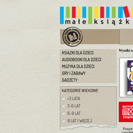
Wyniki w
KSIĄŻKI DLA DZIECI
AUDIOBOOKI DLA DZIECI
MUZYKA DLA DZIECI
GRY I ZABAWY
GADŻETY
<3 LATA
3-6 LAT
6-9 LAT
9 LAT I WIĘCEJ
Księgar
i uzyska