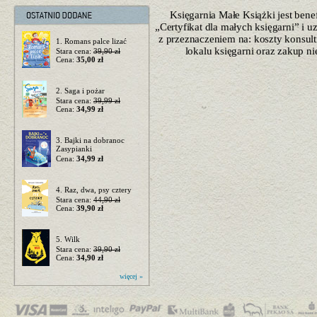
Księgarnia Małe Książki jest ben
„Certyfikat dla małych księgarni” i 
z przeznaczeniem na: koszty konsulti
1. Romans palce lizać
lokalu księgarni oraz zakup n
Stara cena:
39,90 zł
Cena:
35,00 zł
2. Saga i pożar
Stara cena:
39,99 zł
Cena:
34,99 zł
3. Bajki na dobranoc
Zasypianki
Cena:
34,99 zł
4. Raz, dwa, psy cztery
Stara cena:
44,90 zł
Cena:
39,90 zł
5. Wilk
Stara cena:
39,90 zł
Cena:
34,90 zł
więcej »