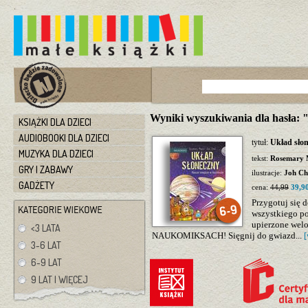
Wyniki wyszukiwania dla hasła:
KSIĄŻKI DLA DZIECI
AUDIOBOOKI DLA DZIECI
tytuł:
Układ sło
MUZYKA DLA DZIECI
tekst:
Rosemary 
GRY I ZABAWY
ilustracje:
Joh C
GADŻETY
cena:
44,99
39,90
Przygotuj się 
wszystkiego po
upierzone welo
<3 LATA
NAUKOMIKSACH! Sięgnij do gwiazd...
[
3-6 LAT
6-9 LAT
9 LAT I WIĘCEJ