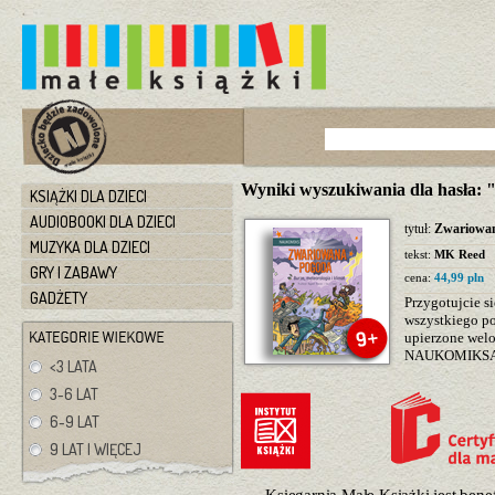
Wyniki wyszukiwania dla hasła:
KSIĄŻKI DLA DZIECI
AUDIOBOOKI DLA DZIECI
tytuł:
Zwariowa
MUZYKA DLA DZIECI
tekst:
MK Reed
GRY I ZABAWY
cena:
44,99 pln
GADŻETY
Przygotujcie s
wszystkiego po
upierzone welo
NAUKOMIKSACH
<3 LATA
3-6 LAT
6-9 LAT
9 LAT I WIĘCEJ