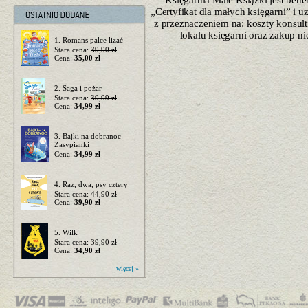
Księgarnia Małe Książki jest ben
„Certyfikat dla małych księgarni” i 
z przeznaczeniem na: koszty konsulti
lokalu księgarni oraz zakup n
1. Romans palce lizać
Stara cena:
39,90 zł
Cena:
35,00 zł
2. Saga i pożar
Stara cena:
39,99 zł
Cena:
34,99 zł
3. Bajki na dobranoc
Zasypianki
Cena:
34,99 zł
4. Raz, dwa, psy cztery
Stara cena:
44,90 zł
Cena:
39,90 zł
5. Wilk
Stara cena:
39,90 zł
Cena:
34,90 zł
więcej »