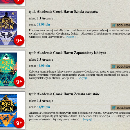
tytuł:
Akademia Crook Haven Szkoła oszustów
tekst:
J.J Arcanjo
cena:
39,90 pln
Pierwszy tom nowej serii dla dzieci z ulubionym motywem jedynej w swoim rodzaju 
wyjątkowych uczniów. Oryginalna, świeża – Akademia Crookhaven to lektura obowią
wielbicieli serii „Nevermoor”...
[więcej]
tytuł:
Akademia Crook Haven Zapomniany labirynt
tekst:
J.J Arcanjo
cena:
44,90 pln
Gabriela, ucznia drugiej klasy szkoły oszustów Crookhaven, czeka w tym roku sporo 
razem w turnieju Włamania drugoklasiści zwani Łotrami muszą przeniknąć do działu
nauczycielskiego biblioteki, a w planie...
[więcej]
tytuł:
Akademia Crook Haven Zemsta oszustów
tekst:
J.J Arcanjo
cena:
44,99 pln
Akademia Crookhaven to niezwykła seria o rodzinie z wyboru, wyjątkowych kradzieża
tym, czym naprawdę jest czynienie dobra. Już w 2026 roku Telewizja BBC nakręci ser
podstawie książek o tej nietypowej szkole! ...
[więcej]