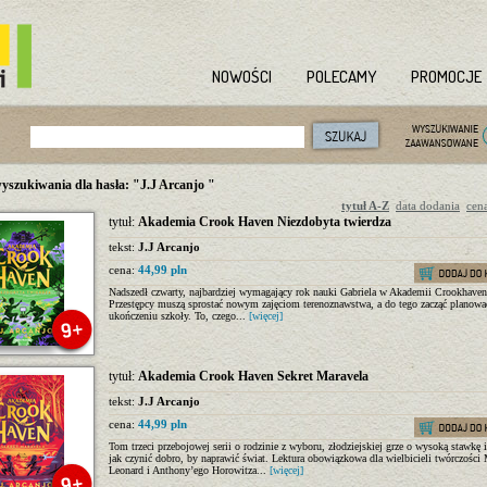
NOWOŚCI
POLECAMY
PROMOCJE
yszukiwania dla hasła: "J.J Arcanjo "
tytuł A-Z
data dodania
cen
tytuł:
Akademia Crook Haven Niezdobyta twierdza
tekst:
J.J Arcanjo
cena:
44,99 pln
Nadszedł czwarty, najbardziej wymagający rok nauki Gabriela w Akademii Crookhaven.
Przestępcy muszą sprostać nowym zajęciom terenoznawstwa, a do tego zacząć planowa
ukończeniu szkoły. To, czego...
[więcej]
tytuł:
Akademia Crook Haven Sekret Maravela
tekst:
J.J Arcanjo
cena:
44,99 pln
Tom trzeci przebojowej serii o rodzinie z wyboru, złodziejskiej grze o wysoką stawkę 
jak czynić dobro, by naprawić świat. Lektura obowiązkowa dla wielbicieli twórczości
Leonard i Anthony’ego Horowitza...
[więcej]