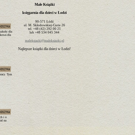
Małe Książki
księgarnia dla dzieci w Łodzi
90-571
Łódź
ul.
M. Skłodowskiej-Curie 26
tel.
+48 (42) 292 00 21
szkoły dla
lub
+48 534 045 344
zkowa dla
maleksiazki@maleksiazki.pl
Najlepsze książki dla dzieci w Łodzi!
pracy. Tym
ch i o
ial na