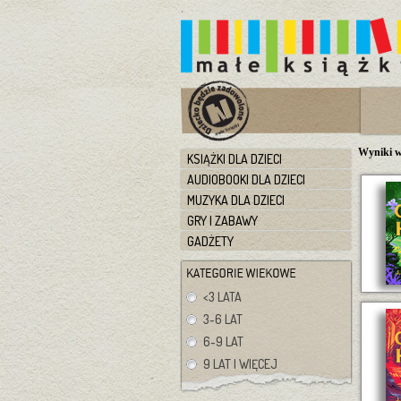
Wyniki w
KSIĄŻKI DLA DZIECI
AUDIOBOOKI DLA DZIECI
MUZYKA DLA DZIECI
GRY I ZABAWY
GADŻETY
<3 LATA
3-6 LAT
6-9 LAT
9 LAT I WIĘCEJ