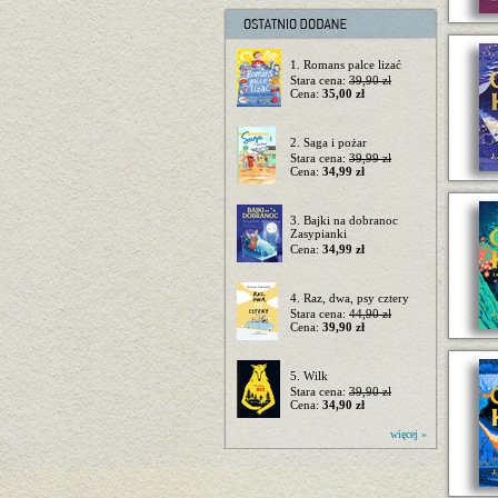
1. Romans palce lizać
Stara cena:
39,90 zł
Cena:
35,00 zł
2. Saga i pożar
Stara cena:
39,99 zł
Cena:
34,99 zł
3. Bajki na dobranoc
Zasypianki
Cena:
34,99 zł
4. Raz, dwa, psy cztery
Stara cena:
44,90 zł
Cena:
39,90 zł
5. Wilk
Stara cena:
39,90 zł
Cena:
34,90 zł
więcej »