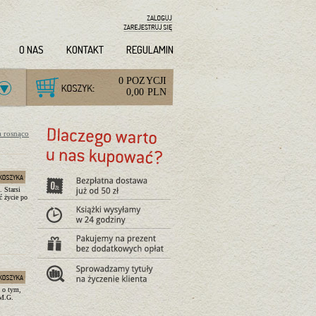
O NAS
KONTAKT
REGULAMIN
0 POZYCJI
0,00 PLN
a rosnąco
 Starsi
ć życie po
i o tym,
 M.G.