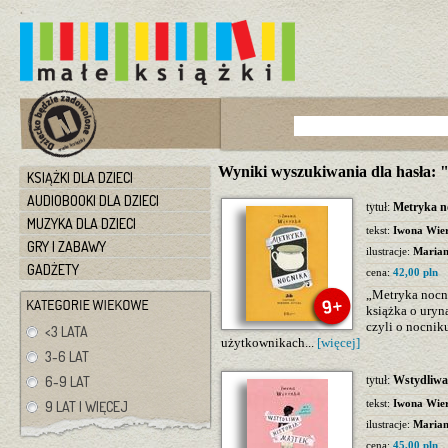
Wyniki wyszukiwania dla hasła:
KSIĄŻKI DLA DZIECI
AUDIOBOOKI DLA DZIECI
tytuł:
Metryka n
MUZYKA DLA DZIECI
tekst:
Iwona Wie
GRY I ZABAWY
ilustracje:
Marian
GADŻETY
cena:
42,00 pln
„Metryka nocni
książka o uryna
czyli o nocniku
<3 LATA
użytkownikach...
[więcej]
3-6 LAT
6-9 LAT
tytuł:
Wstydliwa 
tekst:
Iwona Wie
9 LAT I WIĘCEJ
ilustracje:
Marian
cena:
45,00 pln