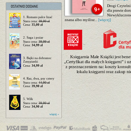
Drogi Czytelni
dla prawie doro
Niewykluczone,
1. Romans palce lizać
znana albo myślisz...
[więcej]
Stara cena:
39,90 zł
Cena:
35,00 zł
2. Saga i pożar
Stara cena:
39,99 zł
Cena:
34,99 zł
Księgarnia Małe Książki jest ben
3. Bajki na dobranoc
„Certyfikat dla małych księgarni” i 
Zasypianki
Cena:
34,99 zł
z przeznaczeniem na: koszty konsulti
lokalu księgarni oraz zakup n
4. Raz, dwa, psy cztery
Stara cena:
44,90 zł
Cena:
39,90 zł
5. Wilk
Stara cena:
39,90 zł
Cena:
34,90 zł
więcej »