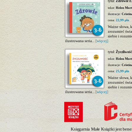
tytuł:
Zdrowie E
tekst:
Helen Mor
ilustracje:
Cristi
cena:
22,99 pln
Ważne słowa, 
zrozumieć świ
siebie i rozum
ilustrowana seria...
[więcej]
tytuł:
Życzliwoś
tekst:
Helen Mor
ilustracje:
Cristi
cena:
25,99 pln
Ważne słowa, 
zrozumieć świ
siebie i rozum
ilustrowana seria...
[więcej]
Księgarnia Małe Książki jest ben