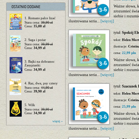
Ważne słowa, 
zrozumieć świ
siebie i rozum
1. Romans palce lizać
ilustrowana seria...
[więcej]
Stara cena:
39,90 zł
Cena:
35,00 zł
tytuł:
Spokój El
2. Saga i pożar
tekst:
Helen Mor
Stara cena:
39,99 zł
ilustracje:
Cristi
Cena:
34,99 zł
cena:
22,99 pln
Ważne słowa, 
3. Bajki na dobranoc
zrozumieć świ
Zasypianki
siebie i rozum
Cena:
34,99 zł
ilustrowana seria...
[więcej]
4. Raz, dwa, psy cztery
tytuł:
Szacunek 
Stara cena:
44,90 zł
Cena:
39,90 zł
tekst:
Helen Mor
ilustracje:
Cristi
5. Wilk
cena:
25,99 pln
Stara cena:
39,90 zł
Cena:
34,90 zł
Ważne słowa, 
zrozumieć świ
więcej »
siebie i rozum
ilustrowana seria...
[więcej]