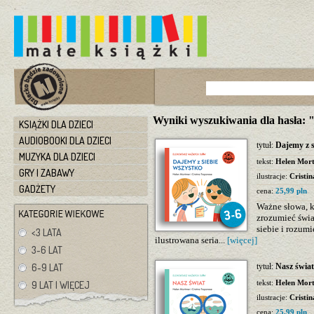
Wyniki wyszukiwania dla hasła: 
KSIĄŻKI DLA DZIECI
AUDIOBOOKI DLA DZIECI
tytuł:
Dajemy z s
MUZYKA DLA DZIECI
tekst:
Helen Mor
GRY I ZABAWY
ilustracje:
Cristi
GADŻETY
cena:
25,99 pln
Ważne słowa, 
zrozumieć świ
siebie i rozum
<3 LATA
ilustrowana seria...
[więcej]
3-6 LAT
6-9 LAT
tytuł:
Nasz świa
tekst:
Helen Mor
9 LAT I WIĘCEJ
ilustracje:
Cristi
cena:
25,99 pln