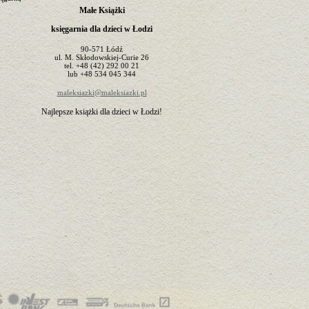
Małe Książki
księgarnia dla dzieci w Łodzi
90-571
Łódź
ul.
M. Skłodowskiej-Curie 26
tel.
+48 (42) 292 00 21
lub
+48 534 045 344
maleksiazki@maleksiazki.pl
Najlepsze książki dla dzieci w Łodzi!