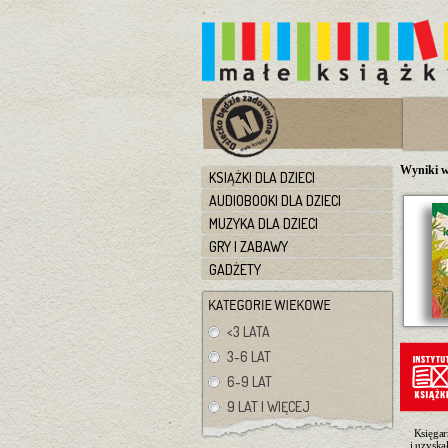
Wyniki w
KSIĄŻKI DLA DZIECI
AUDIOBOOKI DLA DZIECI
MUZYKA DLA DZIECI
GRY I ZABAWY
GADŻETY
<3 LATA
3-6 LAT
6-9 LAT
9 LAT I WIĘCEJ
Księgar
i uzyska