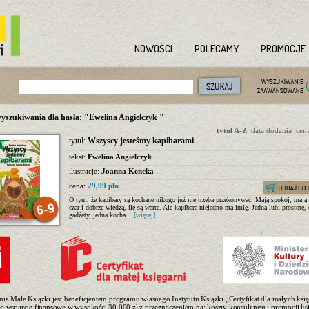
NOWOŚCI
POLECAMY
PROMOCJE
yszukiwania dla hasła: "Ewelina Angielczyk "
tytuł A-Z
data dodania
cen
tytuł:
Wszyscy jesteśmy kapibarami
tekst:
Ewelina Angielczyk
ilustracje:
Joanna Kencka
cena:
29,99 pln
O tym, że kapibary są kochane nikogo już nie trzeba przekonywać. Mają spokój, mają 
czar i dobrze wiedzą, ile są warte. Ale kapibara niejedno ma imię. Jedna lubi prostotę,
gadżety, jedna kocha...
[więcej]
nia Małe Książki jest beneficjentem programu własnego Instytutu Książki „Certyfikat dla małych księ
ła wsparcie finansowe w wysokości 30.000 zł z przeznaczeniem na: koszty konsultingu i promocji ksi