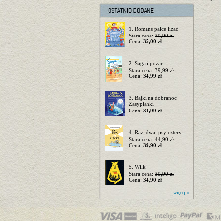
1. Romans palce lizać
Stara cena:
39,90 zł
Cena:
35,00 zł
2. Saga i pożar
Stara cena:
39,99 zł
Cena:
34,99 zł
3. Bajki na dobranoc
Zasypianki
Cena:
34,99 zł
4. Raz, dwa, psy cztery
Stara cena:
44,90 zł
Cena:
39,90 zł
5. Wilk
Stara cena:
39,90 zł
Cena:
34,90 zł
więcej »