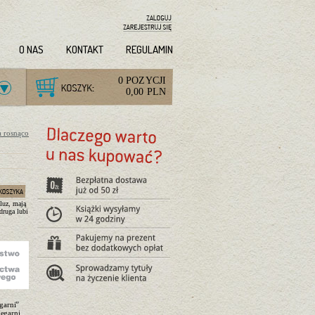
O NAS
KONTAKT
REGULAMIN
0 POZYCJI
0,00 PLN
a rosnąco
luz, mają
 druga lubi
garni”
ęgarni,