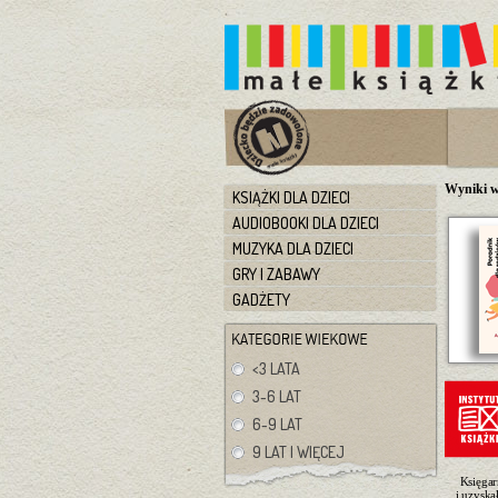
Wyniki w
KSIĄŻKI DLA DZIECI
AUDIOBOOKI DLA DZIECI
MUZYKA DLA DZIECI
GRY I ZABAWY
GADŻETY
<3 LATA
3-6 LAT
6-9 LAT
9 LAT I WIĘCEJ
Księgar
i uzyska