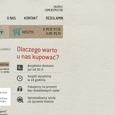
O NAS
KONTAKT
REGULAMIN
0 POZYCJI
0,00 PLN
a rosnąco
 poradnik
y w duchu
garni”
ęgarni,