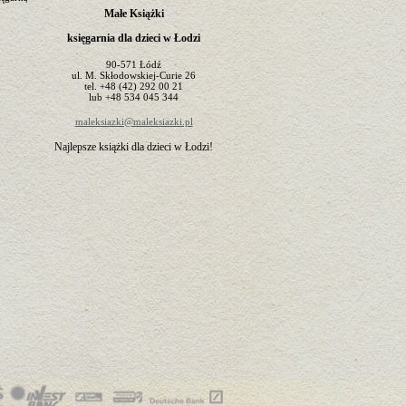
Małe Książki
księgarnia dla dzieci w Łodzi
90-571
Łódź
ul.
M. Skłodowskiej-Curie 26
tel.
+48 (42) 292 00 21
lub
+48 534 045 344
maleksiazki@maleksiazki.pl
Najlepsze książki dla dzieci w Łodzi!