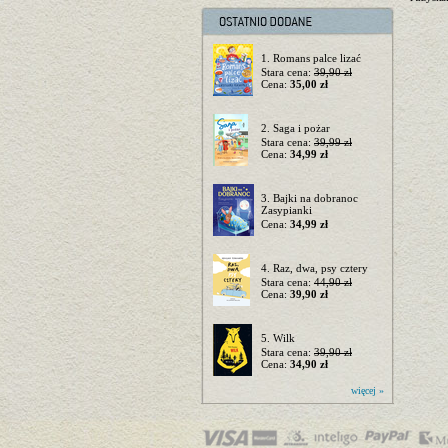
1. Romans palce lizać
Stara cena:
39,90 zł
Cena:
35,00 zł
2. Saga i pożar
Stara cena:
39,99 zł
Cena:
34,99 zł
3. Bajki na dobranoc
Zasypianki
Cena:
34,99 zł
4. Raz, dwa, psy cztery
Stara cena:
44,90 zł
Cena:
39,90 zł
5. Wilk
Stara cena:
39,90 zł
Cena:
34,90 zł
więcej »