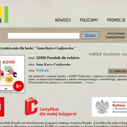
NOWOŚCI
POLECAMY
PROMOCJE
yszukiwania dla hasła: "Anna Karcz-Czajkowska "
tytuł A-Z
data dodania
cen
tytuł:
ADHD Poradnik dla rodziców
tekst:
Anna Karcz-Czajkowska
cena:
59,90 pln
Jak zrozumieć i wspierać dziecko z ADHD? Praktyczny i osadzony w polskich realiach
oparty na najnowszych badaniach z zakresu neuropsychologii i neurobiologii, napisan
Porozumienia bez przemocy, z wykorzystaniem...
[więcej]
nia Małe Książki jest beneficjentem programu własnego Instytutu Książki „Certyfikat dla małych księ
ła wsparcie finansowe w wysokości 30.000 zł z przeznaczeniem na: koszty konsultingu i promocji ksi