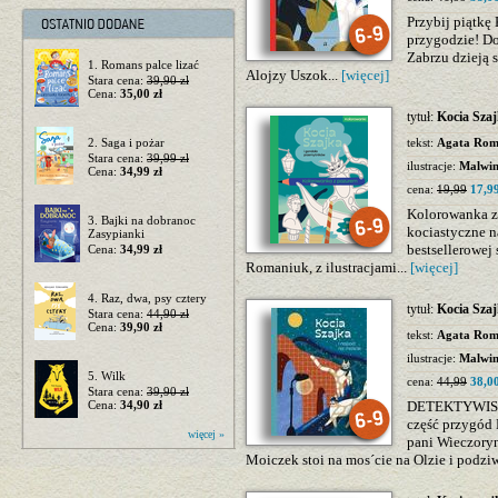
Przybij piątkę 
przygodzie! Do
Zabrzu dzieją s
1. Romans palce lizać
Alojzy Uszok...
[więcej]
Stara cena:
39,90 zł
Cena:
35,00 zł
tytuł:
Kocia Sza
2. Saga i pożar
tekst:
Agata Rom
Stara cena:
39,99 zł
ilustracje:
Malwi
Cena:
34,99 zł
cena:
19,99
17,99
Kolorowanka z 
3. Bajki na dobranoc
kociastyczne n
Zasypianki
bestsellerowej 
Cena:
34,99 zł
Romaniuk, z ilustracjami...
[więcej]
4. Raz, dwa, psy cztery
tytuł:
Kocia Szaj
Stara cena:
44,90 zł
Cena:
39,90 zł
tekst:
Agata Rom
ilustracje:
Malwi
5. Wilk
cena:
44,99
38,00
Stara cena:
39,90 zł
Cena:
34,90 zł
DETEKTYWIS
część przygód 
więcej »
pani Wieczoryn
Moiczek stoi na mos´cie na Olzie i podziw