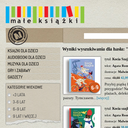
Wyniki wyszukiwania dla hasła:
KSIĄŻKI DLA DZIECI
AUDIOBOOKI DLA DZIECI
tytuł:
Kocia Szaj
MUZYKA DLA DZIECI
tekst:
Agata Rom
GRY I ZABAWY
ilustracje:
Malwi
GADŻETY
cena:
49,99
42,99
Przybij piątkę 
przygodzie! Na
plażach, delek
<3 LATA
pazury. Tymczasem...
[więcej]
3-6 LAT
6-9 LAT
tytuł:
Kocia szajk
tekst:
Agata Rom
9 LAT I WIĘCEJ
ilustracje:
Malwi
cena:
46,99
38,00