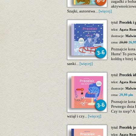
zagadki z boha
aktywnościowa 
Szajki, autorstwa...
[więcej]
tytuł:
Precelek i 
tekst:
Agata Rom
ilustracje:
Malwi
cena:
29,99
26,99
Poznajcie kota 
Hurra! To pier
kołdrą z bitej
sanki...
[więcej]
tytuł:
Precelek id
tekst:
Agata Rom
ilustracje:
Malwi
cena:
29,99 pln
Poznajcie kota 
Pewnego dnia 
Czy to rzep? A
wziął i czy...
[więcej]
tytuł:
Precelek j
tekst:
Agata Rom