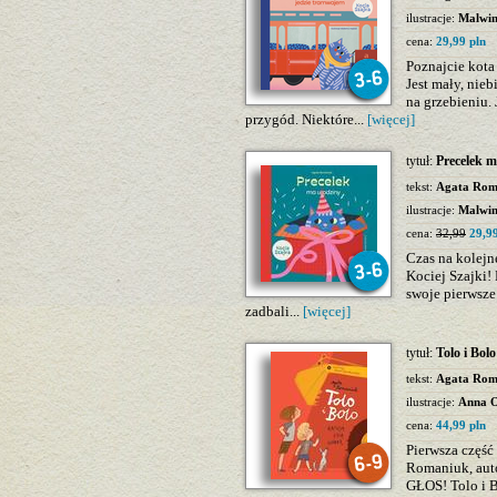
ilustracje:
Malwi
cena:
29,99 pln
Poznajcie kota 
Jest mały, nie
na grzebieniu.
przygód. Niektóre...
[więcej]
tytuł:
Precelek m
tekst:
Agata Rom
ilustracje:
Malwi
cena:
32,99
29,99
Czas na kolejn
Kociej Szajki!
swoje pierwsze
zadbali...
[więcej]
tytuł:
Tolo i Bolo
tekst:
Agata Rom
ilustracje:
Anna 
cena:
44,99 pln
Pierwsza częś
Romaniuk, aut
GŁOS! Tolo i 