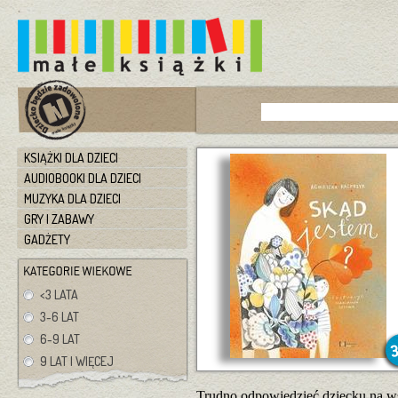
KSIĄŻKI DLA DZIECI
AUDIOBOOKI DLA DZIECI
MUZYKA DLA DZIECI
GRY I ZABAWY
GADŻETY
<3 LATA
3-6 LAT
6-9 LAT
9 LAT I WIĘCEJ
Trudno odpowiedzieć dziecku na wsz