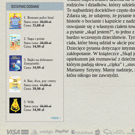
rodziców i dziadków, którzy udziel
Te najbardziej dociekliwe często dot
Zdarza się, że udajemy, że pytanie
1. Romans palce lizać
historie o bocianie i kapuście z nad
Stara cena:
39,90 zł
Cena:
35,00 zł
oswajanie się z własnym ciałem to
a pytanie „skąd jestem?”, to jedno 
bardzo wczesnym dzieciństwie. Tym
2. Saga i pożar
ciała, które biorą udział w akcie p
Stara cena:
39,99 zł
Cena:
34,99 zł
Dziecięce pytania dotyczące intym
zakłopotanie. W książeczce „Skąd
opiekunom jak rozmawiać z dziećmi 
3. Bajki na dobranoc
Zasypianki
którym padają słowa „cipka” i „sius
Cena:
34,99 zł
Marianny Sztymy. Mamy nadzieje, że
która nikogo nie zawstydzi.
4. Raz, dwa, psy cztery
Stara cena:
44,90 zł
Cena:
39,90 zł
5. Wilk
Stara cena:
39,90 zł
Cena:
34,90 zł
więcej »